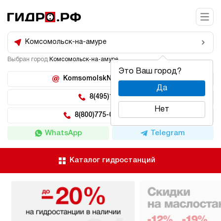
Комсомольск-на-амуре
Выбран город
Комсомольск-на-амуре
Это Ваш город?
KomsomolskNaAmure@hidro.ru
Да
8(495)150-04-62
Нет
8(800)775-04-62 доб 222
WhatsApp
Telegram
Каталог гидростанций