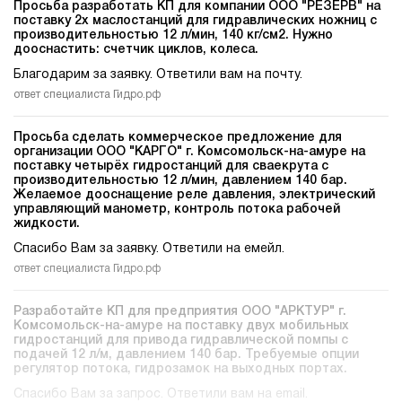
Просьба разработать КП для компании ООО "РЕЗЕРВ" на
поставку 2х маслостанций для гидравлических ножниц c
производительностью 12 л/мин, 140 кг/см2. Нужно
дооснастить: счетчик циклов, колеса.
Благодарим за заявку. Ответили вам на почту.
ответ специалиста Гидро.рф
Просьба сделать коммерческое предложение для
организации ООО "КАРГО" г. Комсомольск-на-амуре на
поставку четырёх гидростанций для сваекрута c
производительностью 12 л/мин, давлением 140 бар.
Желаемое дооснащение реле давления, электрический
управляющий манометр, контроль потока рабочей
жидкости.
Спасибо Вам за заявку. Ответили на емейл.
ответ специалиста Гидро.рф
Разработайте КП для предприятия ООО "АРКТУР" г.
Комсомольск-на-амуре на поставку двух мобильных
гидростанций для привода гидравлической помпы c
подачей 12 л/м, давлением 140 бар. Требуемые опции
регулятор потока, гидрозамок на выходных портах.
Спасибо Вам за запрос. Ответили вам на email.