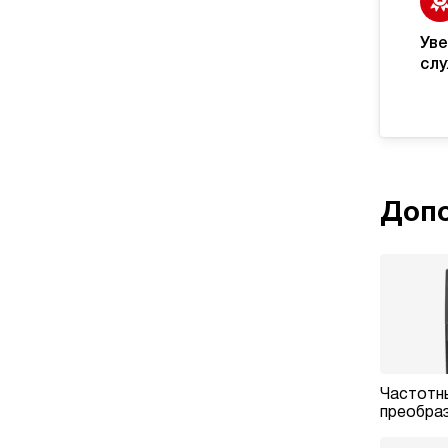
Уве
слу
Допо
Частотн
преобра