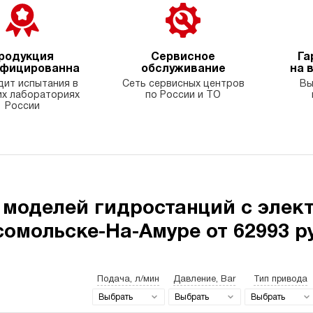
родукция
Сервисное
Га
ифицированна
обслуживание
на 
ит испытания в
Сеть сервисных центров
Вы
х лабораториях
по России и ТО
России
 моделей гидростанций с элек
омольске-На-Амуре от 62993 р
Подача, л/мин
Давление, Bar
Тип привода
Выбрать
Выбрать
Выбрать