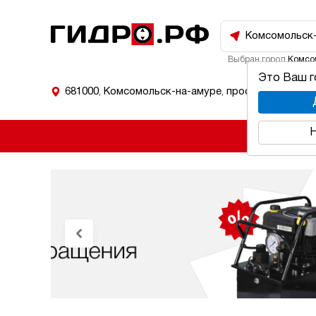
Комсомольск
Выбран город
Комсо
Это Ваш 
681000
,
Комсомольск-на-амуре
,
проспект Мира