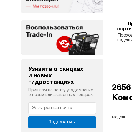
П
серт
Проход
ведущи
Узнайте о скидках
и новых
гидростанциях
2656
Пришлем на почту уведомление
о новых или акционных товарах
Комс
Модель
Подписаться