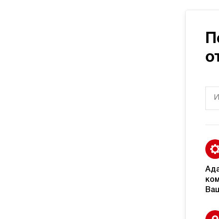
П
о
Ад
ком
Ваш