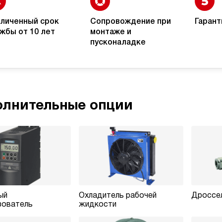
личенный срок
Сопровождение при
Гарант
жбы от 10 лет
монтаже и
пусконаладке
лнительные опции
ый
Охладитель рабочей
Дроссел
зователь
жидкости