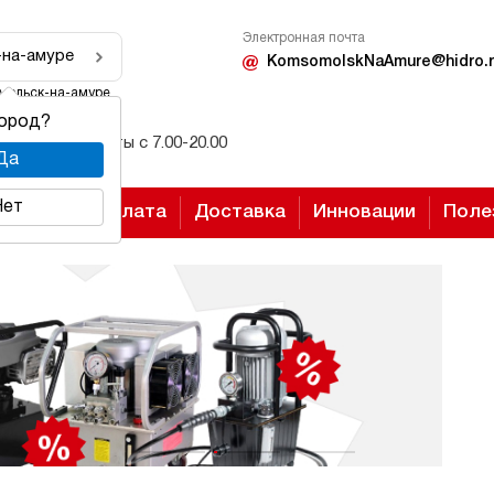
Электронная почта
-на-амуре
KomsomolskNaAmure@hidro.r
мольск-на-амуре
город?
Режим работы с 7.00-20.00
Да
Нет
Оплата
Доставка
Инновации
Поле