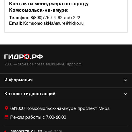
Контакты менеджера по городу
3.2
Комсомольск-на-амуре:
Гидростанция для гайковёрта НЭЭ-1,6И704Т
Телефон:
8(800)775-04-62 доб 222
262 441 руб
Купить
Email:
KomsomolskNaAmure@hidro.ru
1.6
700
электрический
40
э/магнитный
3.5
2005 —
2024
Все права защищены. Гидро.рф
Гидростанция для гайковёрта НБР-3,5И704Т
264 179 руб
Купить
Информация
3.5
700
Каталог гидростанций
бензиновый
40
ручной
681000, Комсомольск-на-амуре, проспект Мира
Режим работы с 7.00-20.00
3.5
Гидростанция для гайковёрта НЭР-3И7015Т