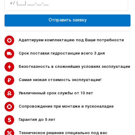
3
700
пневматический
Отправить заявку
10
ручной
4.6
Адаптируем комплектацию под Ваши потребности
Гидростанция для гайковёрта НЭР-1,6И7015Т
226 715 руб
Купить
Срок поставки гидростанции всего 3 дня
1.6
Безотказность в сложнейших условиях эксплуатации
700
электрический
150
Самая низкая стоимость эксплуатации!
ручной
Увеличенный срок службы от 10 лет
4.8
Гидростанция для гайковёрта НЭР-3И701Т
Сопровождение при монтаже и пусконаладке
226 220 руб
Купить
Гарантия до 5 лет
3
700
электрический
Техническое решение специально под вас