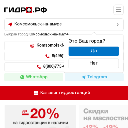
Комсомольск-на-амуре
Выбран город
Комсомольск-на-амуре
Это Ваш город?
KomsomolskNaAmure@hidro.ru
Да
8(495)150-04-62
Нет
8(800)775-04-62 доб 222
WhatsApp
Telegram
Каталог гидростанций