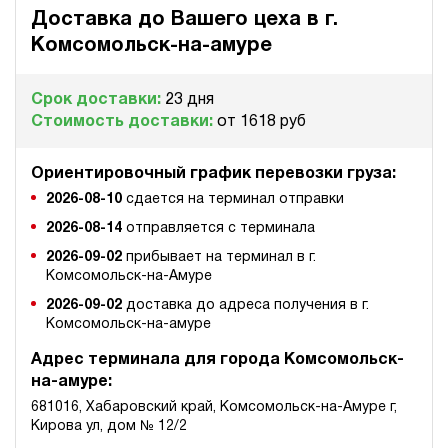
100
Доставка до Вашего цеха в
г.
ручной
Комсомольск-на-амуре
4.3
Гидростанция для гайковёрта НЭР-4,5И7010Т
Срок доставки:
23 дня
Стоимость доставки:
от 1618 руб
260 490 руб
Купить
4.5
700
Ориентировочный график перевозки груза:
электрический
2026-08-10
сдается на терминал отправки
100
ручной
2026-08-14
отправляется с терминала
2026-09-02
прибывает на терминал в г.
3.4
Комсомольск-на-Амуре
Гидростанция для гайковёрта НПР-3И7015Т
2026-09-02
доставка до адреса получения в г.
264 158 руб
Купить
Комсомольск-на-амуре
3
Адрес терминала для города Комсомольск-
700
на-амуре:
пневматический
150
681016, Хабаровский край, Комсомольск-на-Амуре г,
ручной
Кирова ул, дом № 12/2