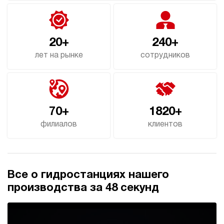
э/магнитный
3.5
Гидростанция для гайковёрта НЭР-3И707Т
20+
240+
248 626 руб
Купить
лет на рынке
сотрудников
3
700
электрический
70
ручной
70+
1820+
3.8
филиалов
клиентов
Гидростанция для гайковёрта НЭР-4,5И707Т
248 994 руб
Купить
4.5
700
Все о гидростанциях нашего
электрический
производства за 48 секунд
70
ручной
4.6