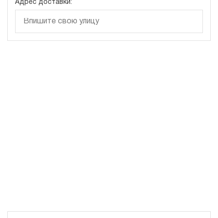
Адрес доставки:
3.5
700
бензиновый
20
ручной
4.1
Гидростанция для гайковёрта НЭЭ-1,6И702Т
255 028 руб
Купить
1.6
700
электрический
20
э/магнитный
3
Гидростанция для гайковёрта НЭР-3И7010Т
260 093 руб
Купить
3
700
электрический