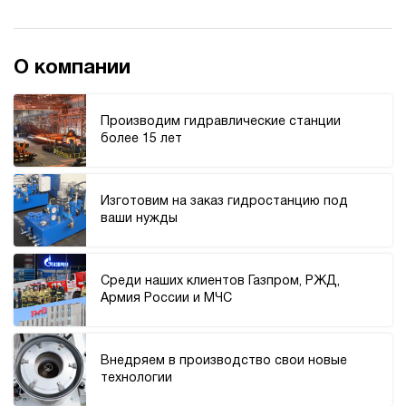
700
электрический
40
ручной
О компании
3.2
Гидростанция для гайковёрта НПР-3И707Т
Производим гидравлические станции
244 402 руб
Купить
более 15 лет
3
700
пневматический
Изготовим на заказ гидростанцию под
70
ваши нужды
ручной
4
Среди наших клиентов Газпром, РЖД,
Гидростанция для гайковёрта НЭЭ-1,6И701Т
Армия России и МЧС
246 521 руб
Купить
1.6
700
Внедряем в производство свои новые
электрический
технологии
10