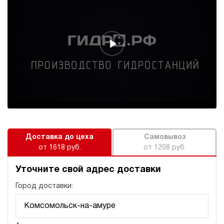
Гидростанция для гайковёрта НБР-3,5И701Т
250 146 руб
Купить
3.5
700
бензиновый
10
ручной
3.7
Гидростанция для гайковёрта НПР-3И7010Т
255 083 руб
Купить
3
Доставка до цеха
Самовывоз
700
от 1618 руб.
от 1208 руб.
пневматический
100
Уточните свой адрес доставки
ручной
Город доставки:
4.2
Гидростанция для гайковёрта НБР-3,5И702Т
254 376 руб
Купить