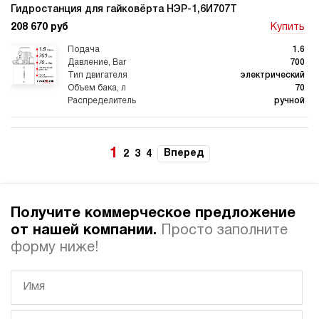
Гидростанция для гайковёрта НЭР-1,6И707Т
208 670 руб
Купить
1.6
700
электрический
70
ручной
3.3
Гидростанция для гайковёрта НЭР-1,6И7010Т
1
Вперед
2
3
4
219 466 руб
Купить
1.6
700
Получите коммерческое предложение
электрический
100
от нашей компании.
Просто заполните
ручной
форму ниже!
4
Гидростанция для гайковёрта НПР-3И701Т
221 481 руб
Купить