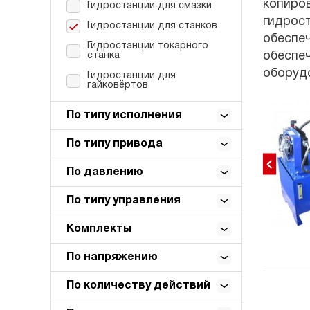
копиров
Гидростанции для смазки
гидрост
Гидростанции для станков
обеспеч
Гидростанции токарного
обеспеч
станка
оборуд
Гидростанции для
гайковёртов
По типу исполнения
По типу привода
По давлению
По типу управления
Комплекты
По напряжению
По количеству действий