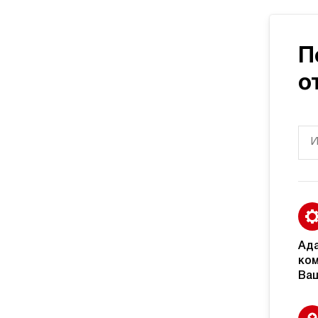
П
о
Ад
ком
Ваш