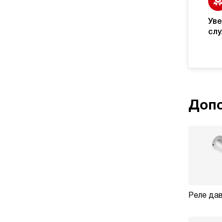
Уве
слу
Допо
Реле дав