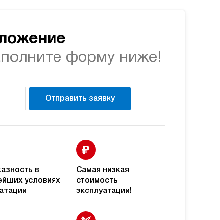
81 935 руб
40
э/магнитный
Купить
дложение
81 935 руб
40
э/магнитный
аполните форму ниже!
Купить
81 935 руб
40
э/магнитный
Купить
Отправить заявку
81 935 руб
40
э/магнитный
Купить
азность в
Самая низкая
84 230 руб
40
э/магнитный
ейших условиях
стоимость
Купить
атации
эксплуатации!