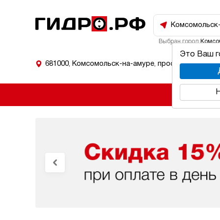
Комсомольск
Выбран город
Комсо
Это Ваш 
681000
,
Комсомольск-на-амуре
,
проспект Мира