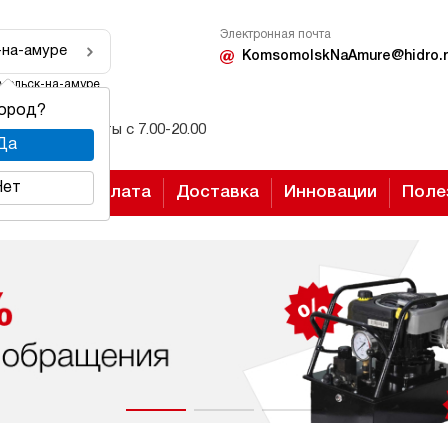
Электронная почта
-на-амуре
KomsomolskNaAmure@hidro.r
мольск-на-амуре
город?
Режим работы с 7.00-20.00
Да
Нет
Оплата
Доставка
Инновации
Поле