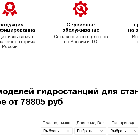
родукция
Сервисное
Га
ифицированна
обслуживание
на 
ит испытания в
Сеть сервисных центров
Вы
х лабораториях
по России и ТО
России
моделей гидростанций для ста
е от 78805 руб
Подача, л/мин
Давление, Bar
Тип привода
Выбрать
Выбрать
Выбрать