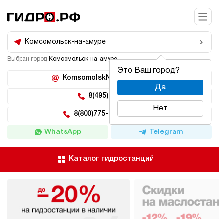
Комсомольск-на-амуре
Выбран город
Комсомольск-на-амуре
Это Ваш город?
KomsomolskNaAmure@hidro.ru
Да
8(495)150-04-62
Нет
8(800)775-04-62 доб 222
WhatsApp
Telegram
Каталог гидростанций