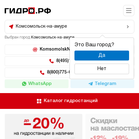
Комсомольск-на-амуре
Выбран город
Комсомольск-на-амуре
Это Ваш город?
KomsomolskNaAmure@hidro.ru
Да
8(495)150-04-62
Нет
8(800)775-04-62 доб 222
WhatsApp
Telegram
Каталог гидростанций