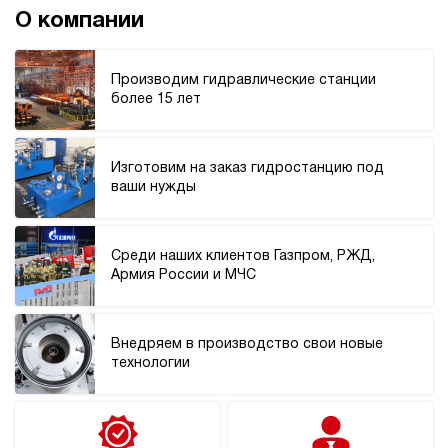
100
О компании
ручной
4
Производим гидравлические станции
Гидростанция для пресса НЭР-18И2410Т
более 15 лет
155 611 руб
Купить
18
Изготовим на заказ гидростанцию под
240
ваши нужды
электрический
100
ручной
Среди наших клиентов Газпром, РЖД,
3.5
Армия России и МЧС
Гидростанция для пресса НЭР-18И2510Т
155 611 руб
Купить
Внедряем в производство свои новые
18
технологии
250
электрический
100
ручной