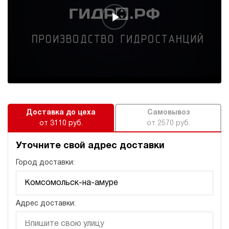
155 611 руб
Купить
23
190
электрический
100
ручной
3.1
Гидростанция для пресса НЭР-23И2010Т
155 611 руб
Купить
Доставка до цеха
Самовывоз
23
от 3110 руб.
от 2570 руб.
200
электрический
Уточните свой адрес доставки
100
ручной
Город доставки:
3.4
Гидростанция для пресса НЭЭ-18И2010Т
Адрес доставки:
161 611 руб
Купить
18