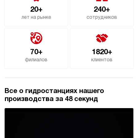
3.8
20+
240+
Гидростанция для пресса НЭР-23И1610Т
лет на рынке
сотрудников
155 611 руб
Купить
23
160
электрический
100
70+
1820+
ручной
филиалов
клиентов
3.4
Гидростанция для пресса НЭР-23И1810Т
155 611 руб
Купить
Все о гидростанциях нашего
23
180
производства за 48 секунд
электрический
100
ручной
3.9
Гидростанция для пресса НЭР-23И1910Т