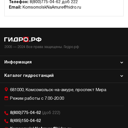
Телефон:
8(800)775-04-62 доб 222
Гидростанция для пресса НЭЭ-23И1610Т
Email:
KomsomolskNaAmure@hidro.ru
161 611 руб
Купить
23
160
электрический
100
э/магнитный
2005 —
2024
Все права защищены. Гидро.рф
3.8
Гидростанция для пресса НЭЭ-23И1810Т
Информация
161 611 руб
Купить
Каталог гидростанций
23
180
электрический
681000, Комсомольск-на-амуре, проспект Мира
100
э/магнитный
Режим работы с 7.00-20.00
4
8(800)775-04-62
(доб 222)
Гидростанция для пресса НЭЭ-23И1910Т
8(495)150-04-62
161 611 руб
Купить