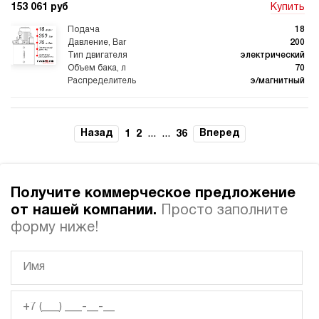
153 061 руб
Купить
18
200
электрический
70
э/магнитный
3.3
Гидростанция для пресса НЭЭ-18И217Т
Назад
...
...
Вперед
1
2
36
153 061 руб
Купить
18
210
Получите коммерческое предложение
электрический
70
от нашей компании.
Просто заполните
э/магнитный
форму ниже!
4.1
Гидростанция для пресса НЭЭ-18И227Т
153 061 руб
Купить
18