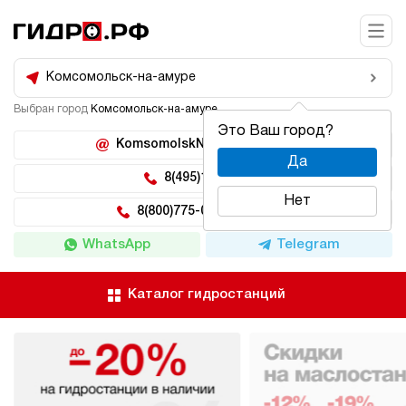
Комсомольск-на-амуре
Выбран город
Комсомольск-на-амуре
Это Ваш город?
KomsomolskNaAmure@hidro.ru
Да
8(495)150-04-62
Нет
8(800)775-04-62 доб 222
WhatsApp
Telegram
Каталог гидростанций