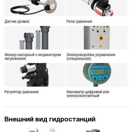
Гидростанция для пресса НЭЭ-23И197Т
153 061 руб
Купить
23
Датчик уровня
Реле давления
190
электрический
70
э/магнитный
Фильтр напорный с индикатором
Электрокоробка управления
3.8
загрязнения
(специальная)
Гидростанция для пресса НЭЭ-23И207Т
153 061 руб
Купить
23
200
электрический
Регулятор давления
Манометр цифровой или
70
электроконтактный
э/магнитный
4.3
Внешний вид гидростанций
Гидростанция для пресса НЭР-18И2010Т
155 611 руб
Купить