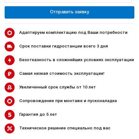
220
электрический
Отправить заявку
70
э/магнитный
4.3
Адаптируем комплектацию под Ваши потребности
Гидростанция для пресса НЭЭ-18И247Т
153 061 руб
Купить
Срок поставки гидростанции всего 3 дня
18
Безотказность в сложнейших условиях эксплуатации
240
электрический
70
Самая низкая стоимость эксплуатации!
э/магнитный
Увеличенный срок службы от 10 лет
3.2
Гидростанция для пресса НЭЭ-18И257Т
Сопровождение при монтаже и пусконаладке
153 061 руб
Купить
Гарантия до 5 лет
18
250
электрический
Техническое решение специально под вас
70