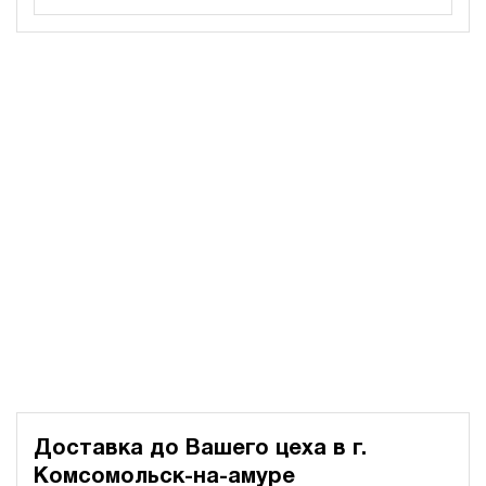
200
электрический
100
э/магнитный
3.2
Гидростанция для пресса НЭЭ-18И2110Т
161 611 руб
Купить
18
210
электрический
100
э/магнитный
3.6
Гидростанция для пресса НЭЭ-18И2210Т
161 611 руб
Купить
18
220
Доставка до Вашего цеха в
г.
электрический
100
Комсомольск-на-амуре