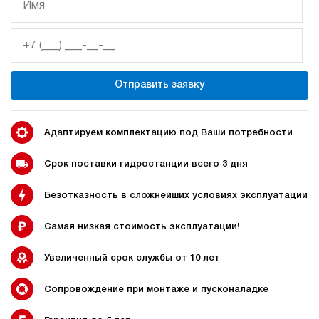
Гидростанция НЭР-3И161Т
63 993 руб
72 312 руб
Купить
-13%
3
160
электрический
Отправить заявку
10
ручной
Хит продаж
5
Адаптируем комплектацию под Ваши потребности
Гидростанция НЭР-3И211Т
63 993 руб
65 913 руб
Купить
Срок поставки гидростанции всего 3 дня
-3%
3
Безотказность в сложнейших условиях эксплуатации
210
электрический
10
Самая низкая стоимость эксплуатации!
ручной
Увеличенный срок службы от 10 лет
Хит продаж
5
Гидростанция НЭР-3И241Т
Сопровождение при монтаже и пусконаладке
65 493 руб
68 768 руб
Купить
-5%