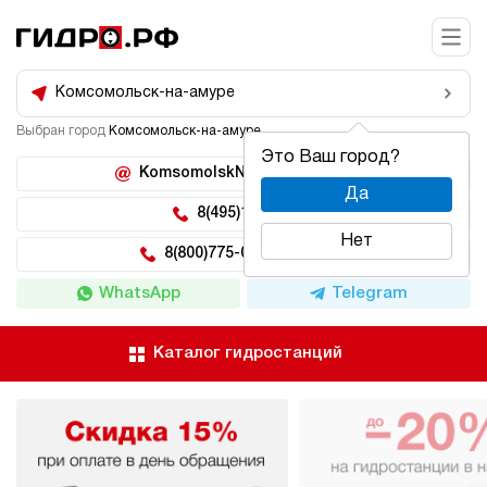
Комсомольск-на-амуре
Выбран город
Комсомольск-на-амуре
Это Ваш город?
KomsomolskNaAmure@hidro.ru
Да
8(495)150-04-62
Нет
8(800)775-04-62 доб 222
WhatsApp
Telegram
Каталог гидростанций