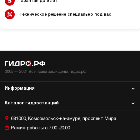
Гарантия до 5 лет
3
240
электрический
Техническое решение специально под вас
10
ручной
Хит продаж
5
Гидростанция НЭР-1,6И102Т
66 743 руб
68 745 руб
Купить
-3%
1.6
100
2005 —
2024
Все права защищены. Гидро.рф
электрический
20
ручной
Информация
Хит продаж
5
Каталог гидростанций
Гидростанция НЭР-3И102Т
67 743 руб
73 162 руб
Купить
-8%
681000, Комсомольск-на-амуре, проспект Мира
3
Режим работы с 7.00-20.00
100
электрический