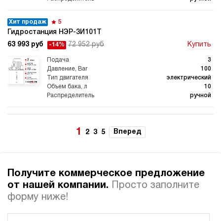
Хит продаж
5
Гидростанция НЭР-3И101Т
63 993 руб
72 952 руб
Купить
-14%
3
100
электрический
10
ручной
Хит продаж
5
Гидростанция НЭР-3И121Т
1
Вперед
2
3
5
63 993 руб
76 152 руб
Купить
-19%
3
120
Получите коммерческое предложение
электрический
10
от нашей компании.
Просто заполните
ручной
форму ниже!
Хит продаж
5