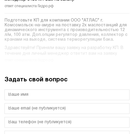
ответ специалиста Гидро.рф
Подготовьте КП для компании ООО "АТЛАС" г.
Комсомольск-на-амуре на поставку 2х маслостанций для
динамического инструмента c производительностью 12
л/м, 100 атм. Доп.опции регулятор давления, коллектор с
кранами на выходе, система терморегуляции бака.
Здравствуйте! Приняли вашу заявку на разработку КП. В
течение дня личный менеджер ответит вам на заявку.
ответ специалиста Гидро.рф
Задать свой вопрос