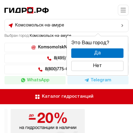
Комсомольск-на-амуре
Выбран город
Комсомольск-на-амуре
Это Ваш город?
KomsomolskNaAmure@hidro.ru
Да
8(495)150-04-62
Нет
8(800)775-04-62 доб 222
WhatsApp
Telegram
Каталог гидростанций