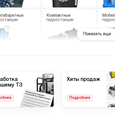
огабаритные
Компактные
Мобил
останции
гидростанции
гидро
Показать еще
останции с
Гидростанции
Ручны
вмоприводом
высокого давления c
электроприводом
аботка
Хиты продаж
ашему ТЗ
обнее
Подробнее
матические
Домкрат 100 тонн с
Гидро
останции
гидростанцией
с дом