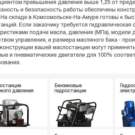
иентом превышения давления выше 1,25 от предел
азность и безопасность работы обеспечены конст
 На складе в Комсомольске-На-Амуре готовы к бы
анций. Если заказчику требуется гидравлическая
ристиками подачи масла, давления (МПа), модели д
твом управления, и размера масляного бака - про
 конструкции вашей маслостанции могут применять
ные и пневматические двигатели для 100% соотв
ования.
останции
Бензиновые
Гидро
кого давления
гидростанции
элект