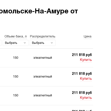
омольске-На-Амуре от
станции для свай
Двухпоточные
гидростанции
Объем бака, л
Распределитель
Цена
Выбрать
Выбрать
211 818 руб
150
э/магнитный
Купить
станции 220
Гидростанции для
211 818 руб
 для подъемника
шахт
150
э/магнитный
Купить
211 818 руб
150
э/магнитный
Купить