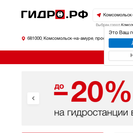
Комсомольск
Выбран город
Комсо
Это Ваш 
681000
,
Комсомольск-на-амуре
,
проспект Мира