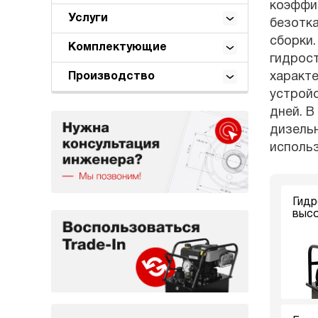
коэффиц
Услуги
безотк
сборки.
Комплектующие
гидрост
характе
Производство
устройс
дней. В
дизель
использ
Гидр
высо