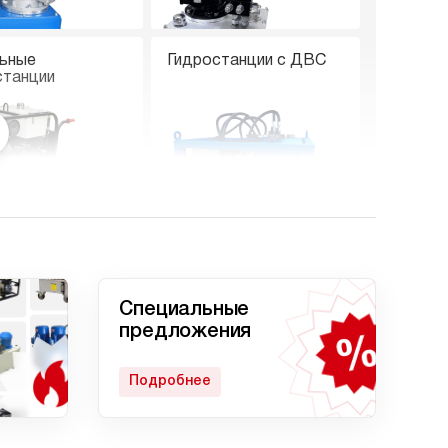
ьные
Гидростанции с ДВС
станции
е гидростанции
Гидростанции с двумя
насосами
Специальные
предложения
Подробнее
станция
Гидростанции с
кратом
домкратом 200 тонн