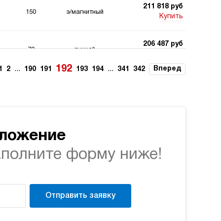
211 818 руб
150
э/магнитный
Купить
206 487 руб
70
ручной
Купить
192
...
...
Вперед
1
2
190
191
193
194
341
342
206 506 руб
-19%
245 742 руб
70
ручной
Купить
213 915 руб
200
ручной
Купить
дложение
аполните форму ниже!
213 915 руб
200
ручной
Купить
213 915 руб
Отправить заявку
200
ручной
Купить