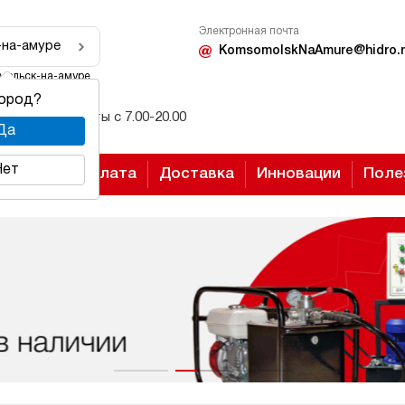
Электронная почта
-на-амуре
KomsomolskNaAmure@hidro.r
мольск-на-амуре
город?
Режим работы с 7.00-20.00
Да
Нет
Оплата
Доставка
Инновации
Поле