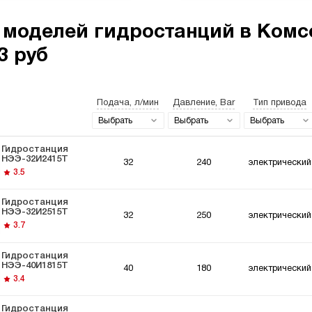
 моделей гидростанций в Комс
3 руб
останции 220
Гидростанции
Гидро
ьт
мощностью 5 кВт
Подача, л/мин
Давление, Bar
Тип привода
Выбрать
Выбрать
Выбрать
Гидростанция
НЭЭ-32И2415Т
32
240
электрический
3.5
останции для
Гидравлический
Гидро
Гидростанция
мышленного
цилиндр с
Вольт
НЭЭ-32И2515Т
32
250
электрический
удования
гидростанцией
3.7
Гидростанция
НЭЭ-40И1815Т
40
180
электрический
3.4
Гидростанция