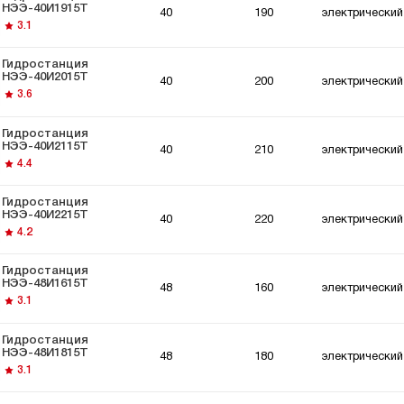
останции для
Гидростанции для
НЭЭ-40И1915Т
40
190
электрический
ки
толкателей
3.1
Гидростанция
НЭЭ-40И2015Т
40
200
электрический
3.6
Гидростанция
НЭЭ-40И2115Т
40
210
электрический
4.4
Гидростанция
НЭЭ-40И2215Т
40
220
электрический
4.2
Гидростанция
НЭЭ-48И1615Т
48
160
электрический
3.1
Гидростанция
НЭЭ-48И1815Т
48
180
электрический
3.1