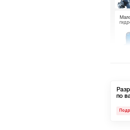
Мал
гидр
Гидр
пне
Разр
по в
Подр
Авто
гидр