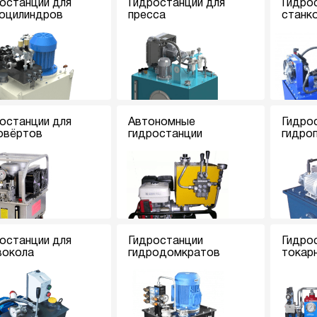
останции для
Гидростанции для
Гидро
оцилиндров
пресса
станк
останции для
Автономные
Гидро
овёртов
гидростанции
гидро
останции для
Гидростанции
Гидро
вокола
гидродомкратов
токар