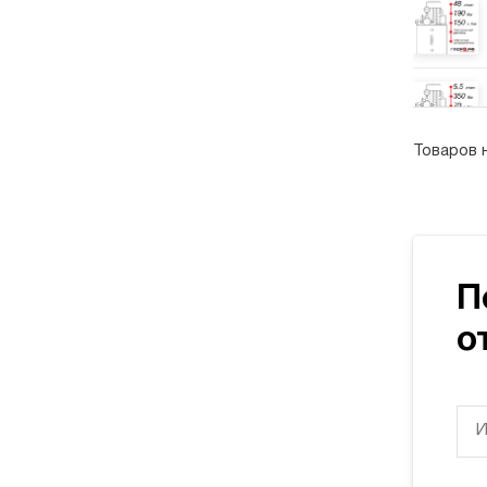
Товаров 
П
о