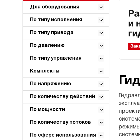
Для оборудования
По типу исполнения
По типу привода
По давлению
По типу управления
Комплекты
Ги
По напряжению
Гидрав
По количеству действий
эксплуа
По мощности
проект
система
По количеству потоков
режимы
системы
По сфере использования