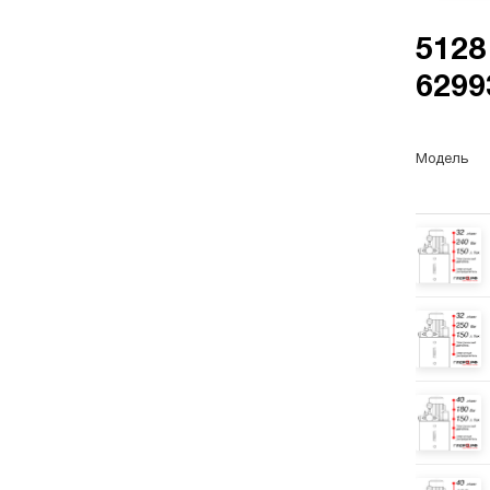
5128
6299
Гидр
Вол
Модель
Гидр
про
обор