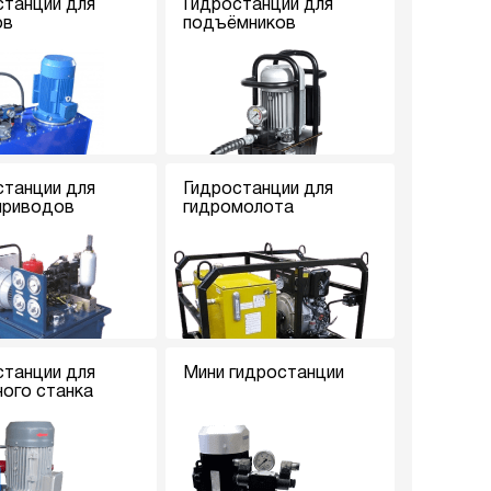
станции для
Гидростанции для
ов
подъёмников
станции для
Гидростанции для
приводов
гидромолота
станции для
Мини гидростанции
ного станка