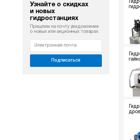
Гидр
Узнайте о скидках
гидр
и новых
гидростанциях
Пришлем на почту уведомление
о новых или акционных товарах
Гидр
гайк
Подписаться
Гидр
дро