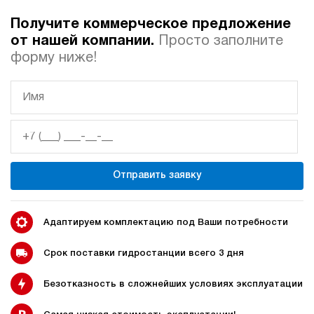
Получите коммерческое предложение
Автоматические
Домкрат 100 тонн с
от нашей компании.
Просто заполните
гидростанции
гидростанцией
форму ниже!
Гидростанция с домкратом
Гидростанции с домкратом
200 тонн
Отправить заявку
Гидростанции 220 Вольт
Гидростанции мощностью 5
кВт
Адаптируем комплектацию под Ваши потребности
Срок поставки гидростанции всего 3 дня
Безотказность в сложнейших условиях эксплуатации
Гидростанции для свай
Двухпоточные гидростанции