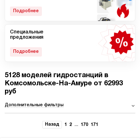
гидростанции
Подробнее
Специальные
Мобильные гидростанции
Гидростанции с ДВС
предложения
Подробнее
5128 моделей гидростанций в
Гидростанции с
Гидростанции высокого
пневмоприводом
давления c электроприводом
Комсомольске-На-Амуре от 62993
руб
Дополнительные фильтры
Ручные гидростанции
Гидростанции с двумя
насосами
Назад
...
1
2
170
171