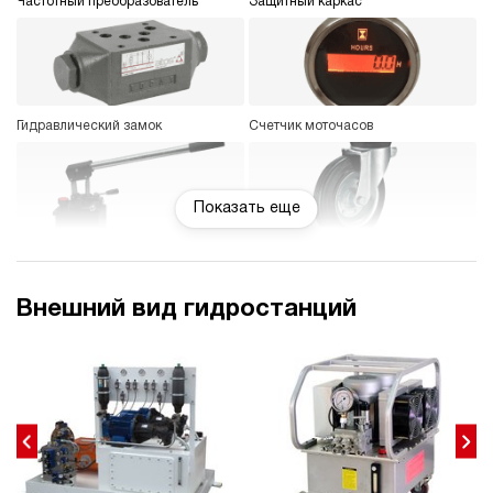
Частотный преобразователь
Защитный каркас
Гидравлический замок
Счетчик моточасов
Показать еще
Насос ручной (дублирующий)
Колеса
Внешний вид гидростанций
Электрокоробка управления
Охладитель рабочей жидкости
(специальная)