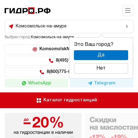
Комсомольск-на-амуре
Выбран город
Комсомольск-на-амуре
Это Ваш город?
KomsomolskNaAmure@hidro.ru
Да
8(495)150-04-62
Нет
8(800)775-04-62 доб 222
WhatsApp
Telegram
Каталог гидростанций