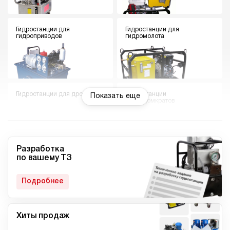
Гидростанции для
Гидростанции для
гидроприводов
гидромолота
Гидростанции для дровокола
Гидростанции
Показать еще
гидродомкратов
Разработка
по вашему ТЗ
Гидростанции для токарного
Мини гидростанции
станка
Подробнее
Хиты продаж
Малогабаритные
Компактные гидростанции