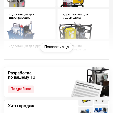
Гидростанции для
Гидростанции для
гидроприводов
гидромолота
Гидростанции для дровокола
Гидростанции
Показать еще
гидродомкратов
Разработка
по вашему ТЗ
Гидростанции для токарного
Мини гидростанции
станка
Подробнее
Хиты продаж
Малогабаритные
Компактные гидростанции