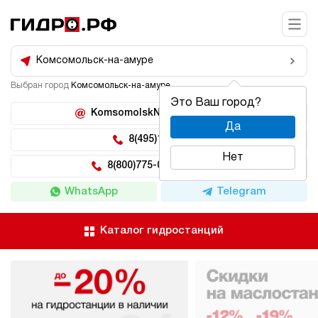
Комсомольск-на-амуре
Выбран город
Комсомольск-на-амуре
Это Ваш город?
KomsomolskNaAmure@hidro.ru
Да
8(495)150-04-62
Нет
8(800)775-04-62 доб 222
WhatsApp
Telegram
Каталог гидростанций