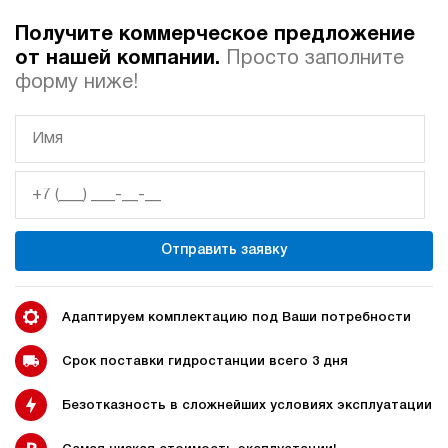
Получите коммерческое предложение
Автоматические
Домкрат 100 тонн с
от нашей компании.
Просто заполните
гидростанции
гидростанцией
форму ниже!
Гидростанция с домкратом
Гидростанции с домкратом
200 тонн
Отправить заявку
Гидростанции 220 Вольт
Гидростанции мощностью 5
кВт
Адаптируем комплектацию под Ваши потребности
Срок поставки гидростанции всего 3 дня
Безотказность в сложнейших условиях эксплуатации
Гидростанции для свай
Двухпоточные гидростанции