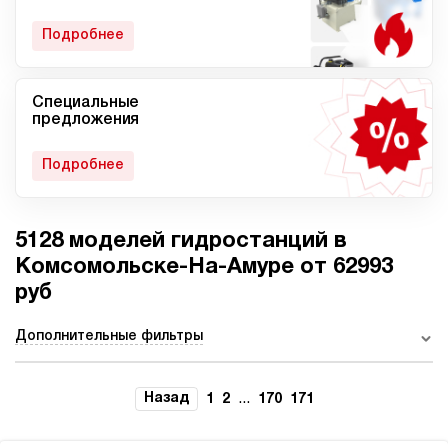
гидростанции
Подробнее
Специальные
Мобильные гидростанции
Гидростанции с ДВС
предложения
Подробнее
5128 моделей гидростанций в
Гидростанции с
Гидростанции высокого
пневмоприводом
давления c электроприводом
Комсомольске-На-Амуре от 62993
руб
Дополнительные фильтры
Ручные гидростанции
Гидростанции с двумя
насосами
Назад
...
1
2
170
171