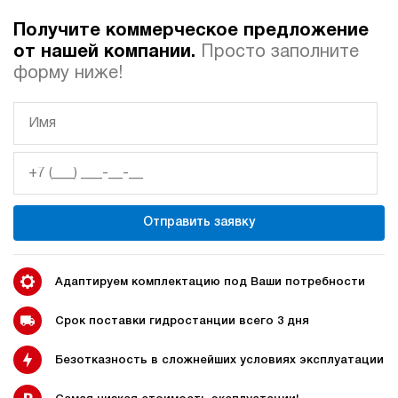
Получите коммерческое предложение
Автоматические
Домкрат 100 тонн с
от нашей компании.
Просто заполните
гидростанции
гидростанцией
форму ниже!
Гидростанция с домкратом
Гидростанции с домкратом
200 тонн
Отправить заявку
Гидростанции 220 Вольт
Гидростанции мощностью 5
кВт
Адаптируем комплектацию под Ваши потребности
Срок поставки гидростанции всего 3 дня
Безотказность в сложнейших условиях эксплуатации
Гидростанции для свай
Двухпоточные гидростанции