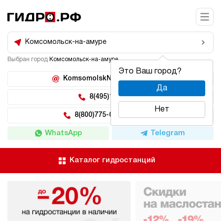
Комсомольск-на-амуре
Выбран город
Комсомольск-на-амуре
Это Ваш город?
KomsomolskNaAmure@hidro.ru
Да
8(495)150-04-62
Нет
8(800)775-04-62 доб 222
WhatsApp
Telegram
Каталог гидростанций