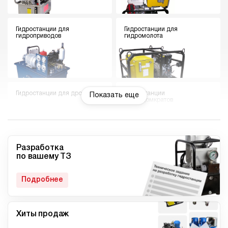
Гидростанции для
Гидростанции для
гидроприводов
гидромолота
Гидростанции для дровокола
Гидростанции
Показать еще
гидродомкратов
Разработка
по вашему ТЗ
Гидростанции для токарного
Мини гидростанции
станка
Подробнее
Хиты продаж
Малогабаритные
Компактные гидростанции