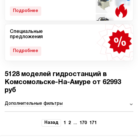
гидростанции
Подробнее
Специальные
Мобильные гидростанции
Гидростанции с ДВС
предложения
Подробнее
5128 моделей гидростанций в
Гидростанции с
Гидростанции высокого
пневмоприводом
давления c электроприводом
Комсомольске-На-Амуре от 62993
руб
Дополнительные фильтры
Ручные гидростанции
Гидростанции с двумя
насосами
Назад
...
1
2
170
171