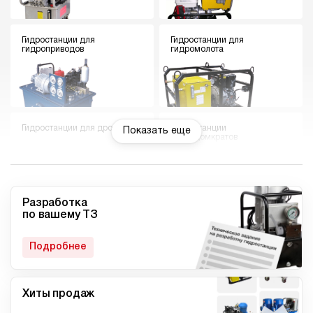
Гидростанции для
Гидростанции для
гидроприводов
гидромолота
Гидростанции для дровокола
Гидростанции
Показать еще
гидродомкратов
Разработка
по вашему ТЗ
Гидростанции для токарного
Мини гидростанции
станка
Подробнее
Хиты продаж
Малогабаритные
Компактные гидростанции