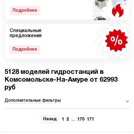
гидростанции
Подробнее
Специальные
Мобильные гидростанции
Гидростанции с ДВС
предложения
Подробнее
5128 моделей гидростанций в
Гидростанции с
Гидростанции высокого
пневмоприводом
давления c электроприводом
Комсомольске-На-Амуре от 62993
руб
Дополнительные фильтры
Ручные гидростанции
Гидростанции с двумя
насосами
Назад
...
1
2
170
171