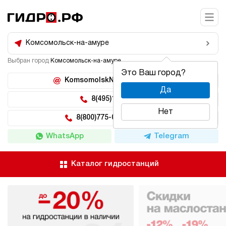
Комсомольск-на-амуре
Выбран город
Комсомольск-на-амуре
Это Ваш город?
KomsomolskNaAmure@hidro.ru
Да
8(495)150-04-62
Нет
8(800)775-04-62 доб 222
WhatsApp
Telegram
Каталог гидростанций