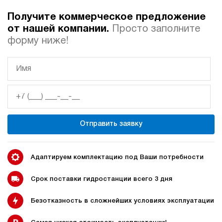
Получите коммерческое предложение
Автоматические
Домкрат 100 тонн с
от нашей компании.
Просто заполните
гидростанции
гидростанцией
форму ниже!
Гидростанция с домкратом
Гидростанции с домкратом
200 тонн
Отправить заявку
Гидростанции 220 Вольт
Гидростанции мощностью 5
кВт
Адаптируем комплектацию под Ваши потребности
Срок поставки гидростанции всего 3 дня
Безотказность в сложнейших условиях эксплуатации
Гидростанции для свай
Двухпоточные гидростанции