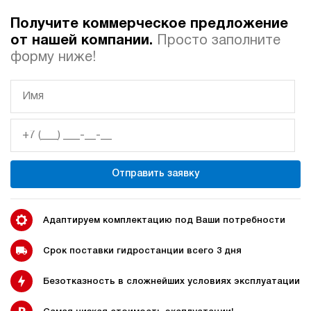
Получите коммерческое предложение
Автоматические
Домкрат 100 тонн с
от нашей компании.
Просто заполните
гидростанции
гидростанцией
форму ниже!
Гидростанция с домкратом
Гидростанции с домкратом
200 тонн
Отправить заявку
Гидростанции 220 Вольт
Гидростанции мощностью 5
кВт
Адаптируем комплектацию под Ваши потребности
Срок поставки гидростанции всего 3 дня
Безотказность в сложнейших условиях эксплуатации
Гидростанции для свай
Двухпоточные гидростанции