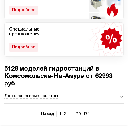
гидростанции
Подробнее
Специальные
Мобильные гидростанции
Гидростанции с ДВС
предложения
Подробнее
5128 моделей гидростанций в
Гидростанции с
Гидростанции высокого
пневмоприводом
давления c электроприводом
Комсомольске-На-Амуре от 62993
руб
Дополнительные фильтры
Ручные гидростанции
Гидростанции с двумя
насосами
Назад
...
1
2
170
171