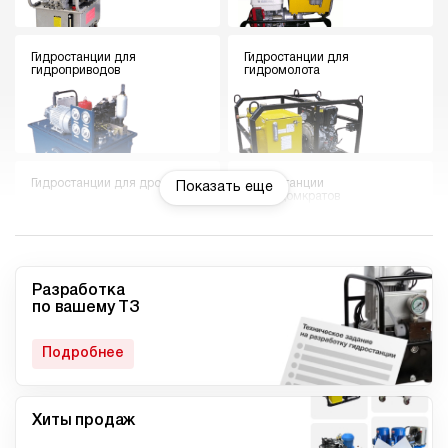
Гидростанции для
Гидростанции для
гидроприводов
гидромолота
Гидростанции для дровокола
Гидростанции
Показать еще
гидродомкратов
Разработка
по вашему ТЗ
Гидростанции для токарного
Мини гидростанции
станка
Подробнее
Хиты продаж
Малогабаритные
Компактные гидростанции