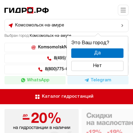
Комсомольск-на-амуре
Выбран город
Комсомольск-на-амуре
Это Ваш город?
KomsomolskNaAmure@hidro.ru
Да
8(495)150-04-62
Нет
8(800)775-04-62 доб 222
WhatsApp
Telegram
Каталог гидростанций