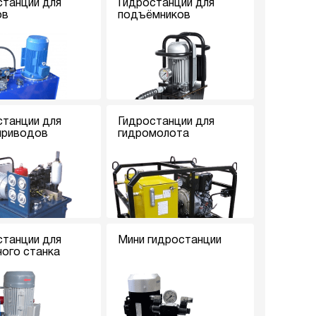
станции для
Гидростанции для
ов
подъёмников
станции для
Гидростанции для
приводов
гидромолота
станции для
Мини гидростанции
ного станка