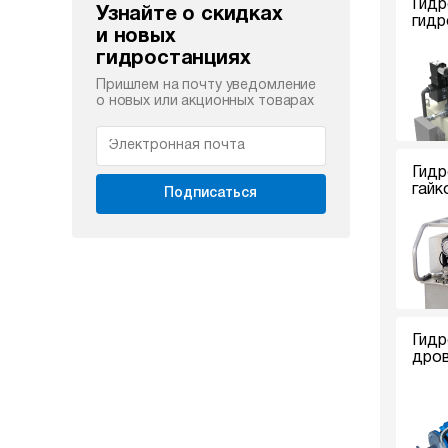
Гидр
Узнайте о скидках
гидр
и новых
гидростанциях
Пришлем на почту уведомление
о новых или акционных товарах
Гидр
гайк
Подписаться
Гидр
дро