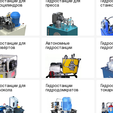
останции для
Гидростанции для
Гидро
оцилиндров
пресса
станк
останции для
Автономные
Гидро
овёртов
гидростанции
гидро
останции для
Гидростанции
Гидро
вокола
гидродомкратов
токар