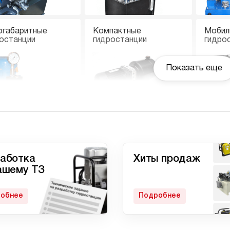
огабаритные
Компактные
Мобил
останции
гидростанции
гидро
Показать еще
останции с
Гидростанции
Ручны
вмоприводом
высокого давления c
электроприводом
аботка
Хиты продаж
ашему ТЗ
обнее
Подробнее
матические
Домкрат 100 тонн с
Гидро
останции
гидростанцией
с дом