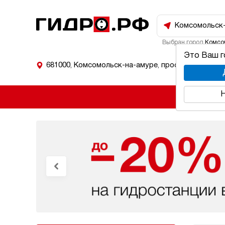
Комсомольск
Выбран город
Комсо
Это Ваш 
681000
,
Комсомольск-на-амуре
,
проспект Мира