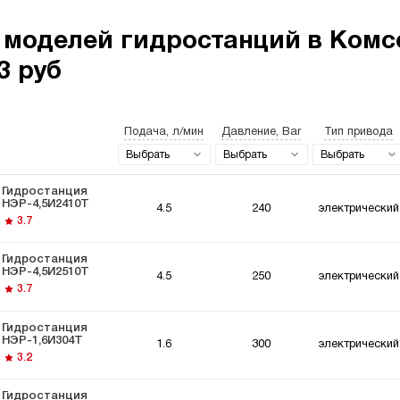
 моделей гидростанций в Комс
3 руб
останции 220
Гидростанции
Гидро
ьт
мощностью 5 кВт
Подача, л/мин
Давление, Bar
Тип привода
Выбрать
Выбрать
Выбрать
Гидростанция
НЭР-4,5И2410Т
4.5
240
электрический
3.7
останции для
Гидравлический
Гидро
Гидростанция
мышленного
цилиндр с
Вольт
НЭР-4,5И2510Т
4.5
250
электрический
удования
гидростанцией
3.7
Гидростанция
НЭР-1,6И304Т
1.6
300
электрический
3.2
Гидростанция