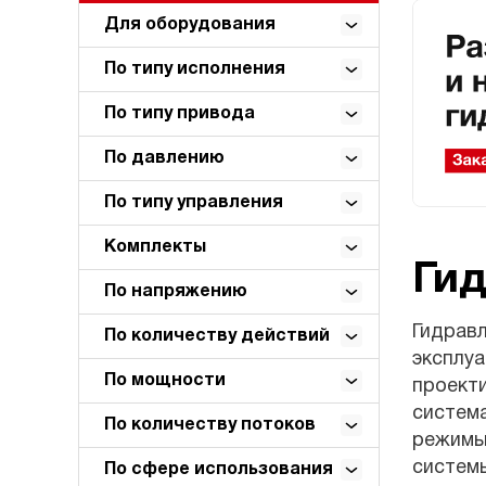
Для оборудования
По типу исполнения
По типу привода
По давлению
По типу управления
Комплекты
Ги
По напряжению
Гидрав
По количеству действий
эксплуа
По мощности
проект
система
По количеству потоков
режимы
системы
По сфере использования