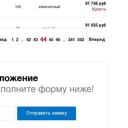
91 746 руб
100
э/магнитный
Купить
91 625 руб
20
ручной
Купить
44
зад
...
...
Вперед
1
2
42
43
45
46
341
342
91 625 руб
20
ручной
Купить
91 625 руб
20
ручной
Купить
дложение
аполните форму ниже!
91 625 руб
20
ручной
Купить
92 577 руб
Отправить заявку
70
э/магнитный
Купить