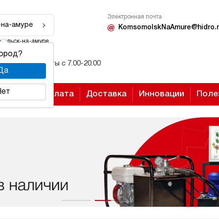
Электронная почта
-на-амуре
KomsomolskNaAmure@hidro.r
мольск-на-амуре
город?
Режим работы с 7.00-20.00
Да
Нет
Оплата
Доставка
Инновации
Поле