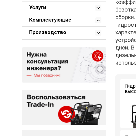
коэффиц
Услуги
безотк
сборки.
Комплектующие
гидрост
характе
Производство
устройс
дней. В
дизель
использ
Гидр
высо