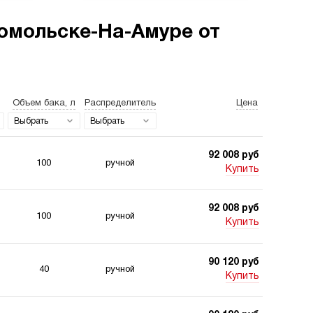
омольске-На-Амуре от
станции для свай
Двухпоточные
гидростанции
Объем бака, л
Распределитель
Цена
Выбрать
Выбрать
92 008 руб
100
ручной
Купить
станции 220
Гидростанции для
92 008 руб
 для подъемника
шахт
100
ручной
Купить
90 120 руб
40
ручной
Купить