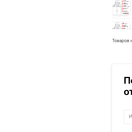
Товаров 
П
о