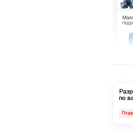
Мал
гидр
Гидр
пне
Разр
по в
Подр
Авто
гидр