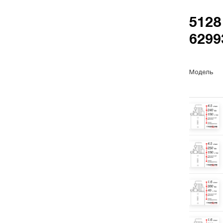
5128
6299
Гидр
Вол
Модель
Гидр
про
обор