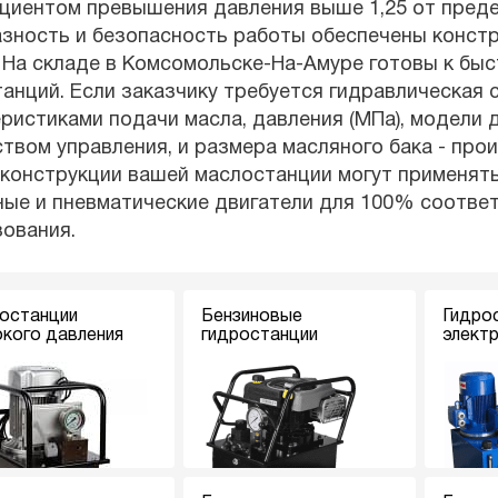
иентом превышения давления выше 1,25 от предел
азность и безопасность работы обеспечены конст
 На складе в Комсомольске-На-Амуре готовы к бы
анций. Если заказчику требуется гидравлическая
ристиками подачи масла, давления (МПа), модели д
твом управления, и размера масляного бака - про
 конструкции вашей маслостанции могут применять
ные и пневматические двигатели для 100% соотв
ования.
останции
Бензиновые
Гидро
кого давления
гидростанции
элект