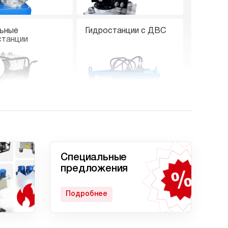
ьные
Гидростанции с ДВС
станции
е гидростанции
Гидростанции с двумя
насосами
Специальные
предложения
Подробнее
станция
Гидростанции с
кратом
домкратом 200 тонн