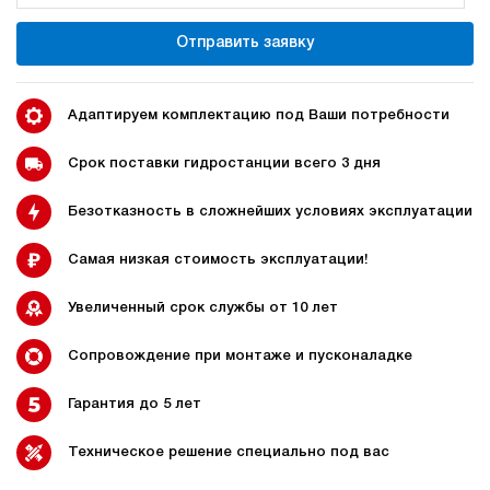
220
электрический
Отправить заявку
250
э/магнитный
4.1
Адаптируем комплектацию под Ваши потребности
Гидростанция для пресса НЭЭ-18И2425Т
183 171 руб
Купить
Срок поставки гидростанции всего 3 дня
18
Безотказность в сложнейших условиях эксплуатации
240
электрический
250
Самая низкая стоимость эксплуатации!
э/магнитный
Увеличенный срок службы от 10 лет
3.8
Гидростанция для пресса НЭЭ-18И2525Т
Сопровождение при монтаже и пусконаладке
183 171 руб
Купить
Гарантия до 5 лет
18
250
электрический
Техническое решение специально под вас
250