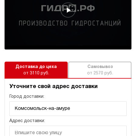
185 989 руб
Купить
32
200
электрический
70
э/магнитный
4.9
Гидростанция для пресса НЭЭ-32И217Т
185 989 руб
Купить
Доставка до цеха
Самовывоз
32
от 3110 руб.
от 2570 руб.
210
электрический
Уточните свой адрес доставки
70
э/магнитный
Город доставки:
4.2
Гидростанция для пресса НЭЭ-40И167Т
Адрес доставки:
185 989 руб
Купить
40