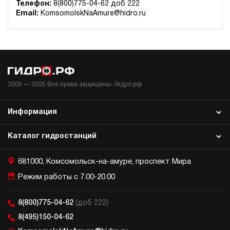
Телефон:
8(800)775-04-62 доб 222
Гидростанция для пресса НЭР-32И1610Т
Email:
KomsomolskNaAmure@hidro.ru
187 278 руб
Купить
32
160
электрический
100
ручной
2005 —
2025
Все права защищены. Гидро.рф
4
Гидростанция для пресса НЭР-32И1810Т
Информация
187 278 руб
Купить
Каталог гидростанций
32
180
электрический
681000, Комсомольск-на-амуре, проспект Мира
100
ручной
Режим работы с 7.00-20.00
3.1
8(800)775-04-62
(доб 222)
Гидростанция для пресса НЭР-32И1910Т
8(495)150-04-62
187 278 руб
Купить