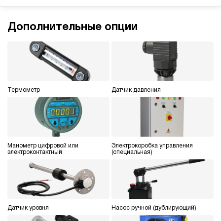
э/магнитный
3
Дополнительные опции
Гидростанция для пресса НЭЭ-23И1625Т
183 171 руб
Купить
23
160
электрический
250
Термометр
Датчик давления
э/магнитный
4
Гидростанция для пресса НЭЭ-23И1825Т
183 171 руб
Купить
Манометр цифровой или
Электрокоробка управления
электроконтактный
(специальная)
23
180
электрический
250
э/магнитный
Датчик уровня
Насос ручной (дублирующий)
4.5