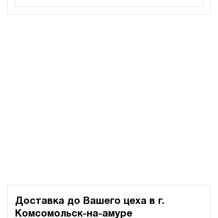
160
электрический
70
э/магнитный
4.4
Гидростанция для пресса НЭР-23И2110Т
187 278 руб
Купить
23
210
электрический
100
ручной
3.5
Гидростанция для пресса НЭР-23И2210Т
187 278 руб
Купить
23
220
Доставка до Вашего цеха в
г.
электрический
100
Комсомольск-на-амуре