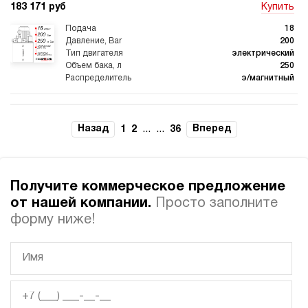
183 171 руб
Купить
18
200
электрический
250
э/магнитный
4.2
Гидростанция для пресса НЭЭ-18И2125Т
Назад
...
...
Вперед
1
2
36
183 171 руб
Купить
18
210
Получите коммерческое предложение
электрический
250
от нашей компании.
Просто заполните
э/магнитный
форму ниже!
3.3
Гидростанция для пресса НЭЭ-18И2225Т
183 171 руб
Купить
18