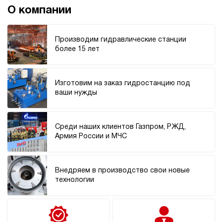
70
О компании
э/магнитный
3.8
Производим гидравлические станции
Гидростанция для пресса НЭЭ-23И257Т
более 15 лет
185 989 руб
Купить
23
Изготовим на заказ гидростанцию под
250
ваши нужды
электрический
70
э/магнитный
Среди наших клиентов Газпром, РЖД,
3.3
Армия России и МЧС
Гидростанция для пресса НЭЭ-32И167Т
185 989 руб
Купить
Внедряем в производство свои новые
32
технологии
160
электрический
70
э/магнитный