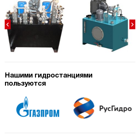
23
210
электрический
70
э/магнитный
3.8
Гидростанция для пресса НЭЭ-23И227Т
185 989 руб
Купить
23
220
Нашими гидростанциями
электрический
70
пользуются
э/магнитный
4.7
Гидростанция для пресса НЭЭ-23И247Т
185 989 руб
Купить
23
240
электрический