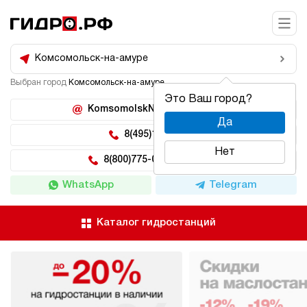
Комсомольск-на-амуре
Выбран город
Комсомольск-на-амуре
Это Ваш город?
KomsomolskNaAmure@hidro.ru
Да
8(495)150-04-62
Нет
8(800)775-04-62 доб 222
WhatsApp
Telegram
Каталог гидростанций