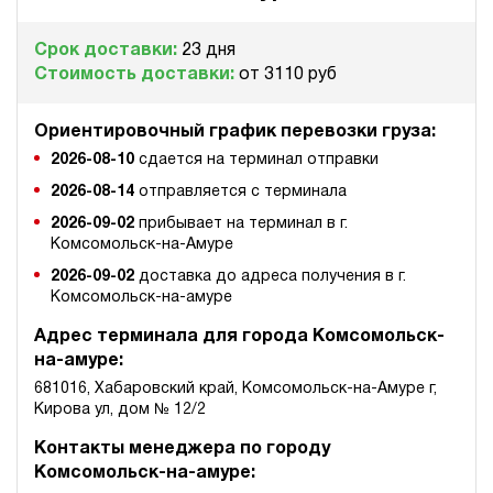
ручной
Срок доставки:
23 дня
4.2
Стоимость доставки:
от 3110 руб
Гидростанция для пресса НЭР-23И2410Т
187 278 руб
Купить
Ориентировочный график перевозки груза:
23
240
2026-08-10
сдается на терминал отправки
электрический
2026-08-14
отправляется с терминала
100
ручной
2026-09-02
прибывает на терминал в г.
Комсомольск-на-Амуре
4.2
2026-09-02
доставка до адреса получения в г.
Гидростанция для пресса НЭР-23И2510Т
Комсомольск-на-амуре
187 278 руб
Купить
Адрес терминала для города Комсомольск-
23
на-амуре:
250
681016, Хабаровский край, Комсомольск-на-Амуре г,
электрический
Кирова ул, дом № 12/2
100
ручной
Контакты менеджера по городу
Комсомольск-на-амуре:
4.4