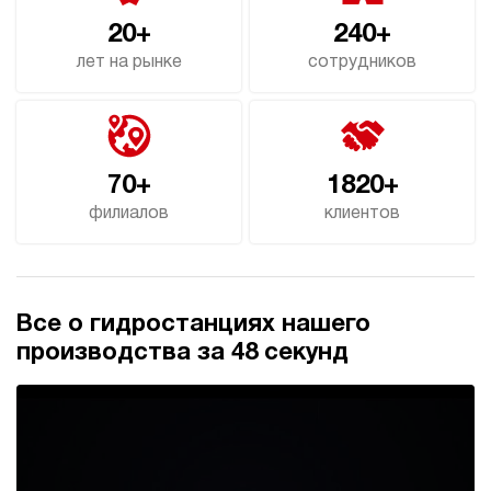
4.4
20+
240+
Гидростанция для пресса НЭЭ-32И187Т
лет на рынке
сотрудников
185 989 руб
Купить
32
180
электрический
70
70+
1820+
э/магнитный
филиалов
клиентов
4
Гидростанция для пресса НЭЭ-32И197Т
185 989 руб
Купить
Все о гидростанциях нашего
32
190
производства за 48 секунд
электрический
70
э/магнитный
4.2
Гидростанция для пресса НЭЭ-32И207Т