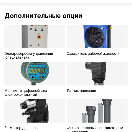
э/магнитный
4.8
Дополнительные опции
Гидростанция для пресса НЭР-40И3020Т
581 467 руб
Купить
40
300
электрический
200
Электрокоробка управления
Охладитель рабочей жидкости
(специальная)
ручной
4.1
Гидростанция для пресса НЭР-40И3120Т
581 467 руб
Купить
Манометр цифровой или
Датчик давления
электроконтактный
40
310
электрический
200
ручной
Регулятор давления
Фильтр напорный с индикатором
3.3
загрязнения