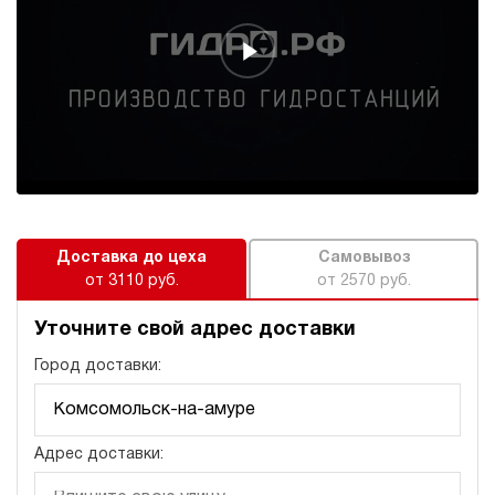
589 638 руб
Купить
44
500
электрический
150
ручной
3.3
Гидростанция для пресса НЭЭ-18И6320Т
586 229 руб
Купить
Доставка до цеха
Самовывоз
18
от 3110 руб.
от 2570 руб.
630
электрический
200
Уточните свой адрес доставки
э/магнитный
Город доставки:
3.6
Гидростанция для пресса НЭЭ-18И7020Т
586 863 руб
Купить
Адрес доставки:
18