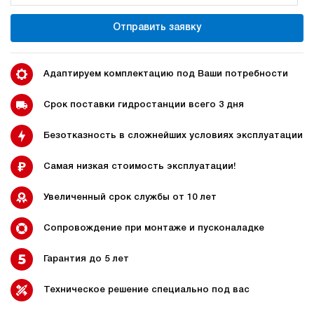
400
электрический
Отправить заявку
200
ручной
4.9
Адаптируем комплектацию под Ваши потребности
Гидростанция для пресса НЭЭ-18И6315Т
577 785 руб
Купить
Срок поставки гидростанции всего 3 дня
18
Безотказность в сложнейших условиях эксплуатации
630
электрический
150
Самая низкая стоимость эксплуатации!
э/магнитный
Увеличенный срок службы от 10 лет
4.4
Гидростанция для пресса НЭЭ-18И7015Т
Сопровождение при монтаже и пусконаладке
578 419 руб
Купить
Гарантия до 5 лет
18
700
электрический
Техническое решение специально под вас
150