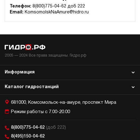
Гидростанция для пресса НЭР-44И5020Т
Телефон:
8(800)775-04-62 доб 222
596 703 руб
Купить
Email:
KomsomolskNaAmure@hidro.ru
44
500
электрический
200
ручной
2005 —
2024
Все права защищены. Гидро.рф
3.5
Гидростанция для пресса НЭЭ-23И4010Т
Информация
590 608 руб
Купить
23
Каталог гидростанций
400
электрический
100
681000, Комсомольск-на-амуре, проспект Мира
э/магнитный
Режим работы с 7.00-20.00
4.9
Гидростанция для пресса НЭЭ-18И6325Т
8(800)775-04-62
(доб 222)
592 441 руб
Купить
8(495)150-04-62