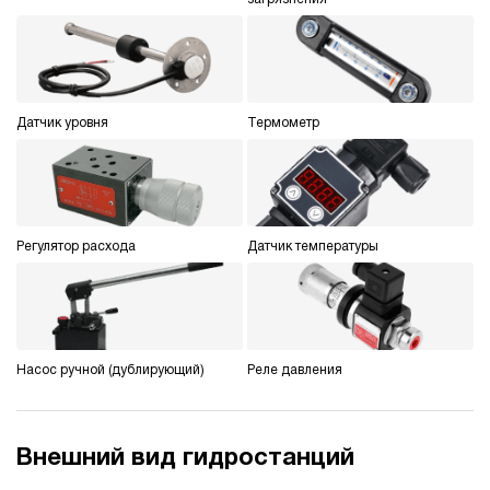
Гидростанция для пресса НЭР-40И3220Т
581 467 руб
Купить
40
320
электрический
Датчик уровня
Термометр
200
ручной
4.9
Гидростанция для пресса НЭР-40И3520Т
Регулятор расхода
Датчик температуры
581 467 руб
Купить
40
350
электрический
200
ручной
Насос ручной (дублирующий)
Реле давления
4.4
Гидростанция для пресса НЭР-44И4025Т
Внешний вид гидростанций
585 779 руб
Купить