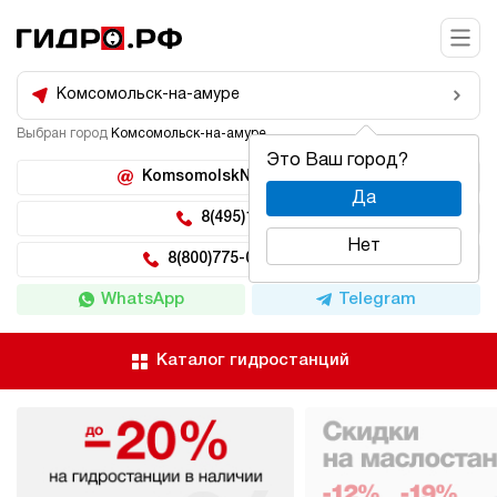
Комсомольск-на-амуре
Выбран город
Комсомольск-на-амуре
Это Ваш город?
KomsomolskNaAmure@hidro.ru
Да
8(495)150-04-62
Нет
8(800)775-04-62 доб 222
WhatsApp
Telegram
Каталог гидростанций