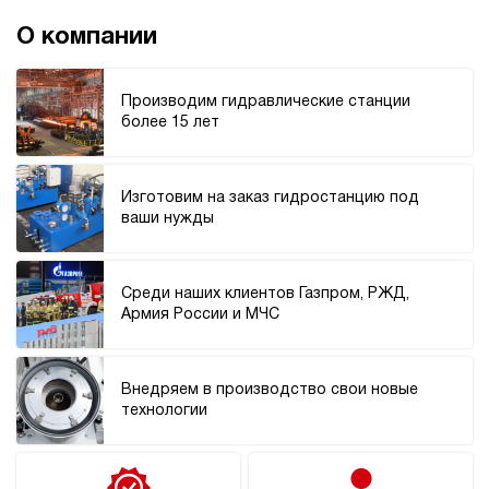
200
э/магнитный
О компании
4.2
Производим гидравлические станции
Гидростанция для пресса НЭР-40И3025Т
более 15 лет
586 880 руб
Купить
40
300
Изготовим на заказ гидростанцию под
электрический
ваши нужды
250
ручной
Среди наших клиентов Газпром, РЖД,
3.1
Армия России и МЧС
Гидростанция для пресса НЭР-40И3125Т
586 880 руб
Купить
40
Внедряем в производство свои новые
310
технологии
электрический
250
ручной