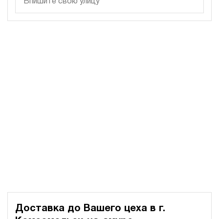
700
электрический
200
э/магнитный
3
Гидростанция для пресса НЭЭ-40И2915Т
588 336 руб
Купить
40
290
электрический
150
э/магнитный
4.2
Гидростанция для пресса НЭР-44И6315Т
594 814 руб
Купить
44
630
электрический
Доставка до Вашего цеха в
г.
150