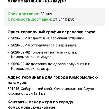
ручной
Комсомольск-на-амуре
4.2
Срок доставки:
23 дня
Гидростанция для пресса НЭЭ-18И4025Т
Стоимость доставки:
от 3110 руб
589 188 руб
Купить
18
Ориентировочный график перевозки груза:
400
2026-08-10
сдается на терминал отправки
электрический
250
2026-08-14
отправляется с терминала
э/магнитный
2026-09-02
прибывает на терминал в г.
Комсомольск-на-Амуре
4.9
2026-09-02
доставка до адреса получения в г.
Гидростанция для пресса НЭЭ-18И5025Т
Комсомольск-на-амуре
589 188 руб
Купить
Адрес терминала для города Комсомольск-
18
500
на-амуре:
электрический
681016, Хабаровский край, Комсомольск-на-Амуре г,
250
Кирова ул, дом № 12/2
э/магнитный
Контакты менеджера по городу
3.3
Комсомольск-на-амуре: