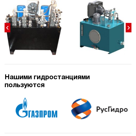
44
400
электрический
250
ручной
4.9
Гидростанция для пресса НЭЭ-18И4020Т
582 374 руб
Купить
18
400
электрический
Нашими гидростанциями
200
пользуются
э/магнитный
4.6
Гидростанция для пресса НЭЭ-18И5020Т
582 374 руб
Купить
18
500
электрический