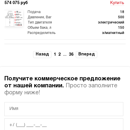
574 075 руб
Купить
18
500
электрический
150
э/магнитный
3.7
Гидростанция для пресса НЭР-40И2925Т
Назад
...
Вперед
1
2
36
578 905 руб
Купить
40
290
Получите коммерческое предложение
электрический
250
от нашей компании.
Просто заполните
ручной
форму ниже!
4.2
Гидростанция для пресса НЭР-44И4020Т
580 700 руб
Купить
44