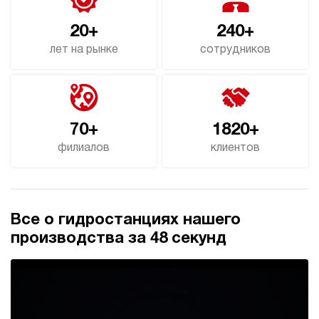
3.8
20+
240+
Гидростанция для пресса НЭР-40И3225Т
586 880 руб
Купить
лет на рынке
сотрудников
40
320
электрический
250
ручной
70+
1820+
филиалов
клиентов
4.6
Гидростанция для пресса НЭР-40И3525Т
586 880 руб
Купить
40
Все о гидростанциях нашего
350
электрический
производства за 48 секунд
250
ручной
4.1
Гидростанция для пресса НЭР-44И5015Т