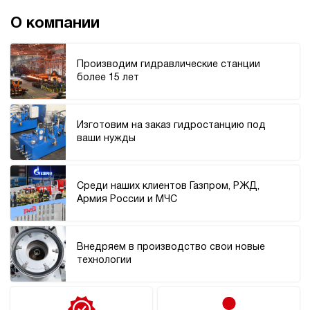
200
э/магнитный
О компании
3.6
Производим гидравлические станции
Гидростанция для пресса НЭЭ-40И3520Т
более 15 лет
604 271 руб
Купить
40
350
Изготовим на заказ гидростанцию под
электрический
ваши нужды
200
э/магнитный
Среди наших клиентов Газпром, РЖД,
3.1
Армия России и МЧС
Гидростанция для пресса НЭЭ-40И3025Т
609 877 руб
Купить
40
Внедряем в производство свои новые
300
технологии
электрический
250
э/магнитный