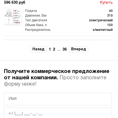
596 630 руб
Купить
40
310
электрический
150
э/магнитный
4.9
Гидростанция для пресса НЭЭ-40И3215Т
Назад
...
Вперед
1
2
36
596 630 руб
Купить
40
320
Получите коммерческое предложение
электрический
150
от нашей компании.
Просто заполните
э/магнитный
форму ниже!
4.6
Гидростанция для пресса НЭЭ-40И3515Т
596 630 руб
Купить
40