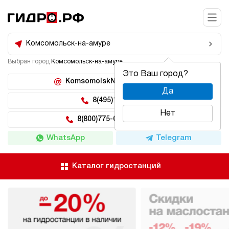
Комсомольск-на-амуре
Выбран город
Комсомольск-на-амуре
Это Ваш город?
KomsomolskNaAmure@hidro.ru
Да
8(495)150-04-62
Нет
8(800)775-04-62 доб 222
WhatsApp
Telegram
Каталог гидростанций