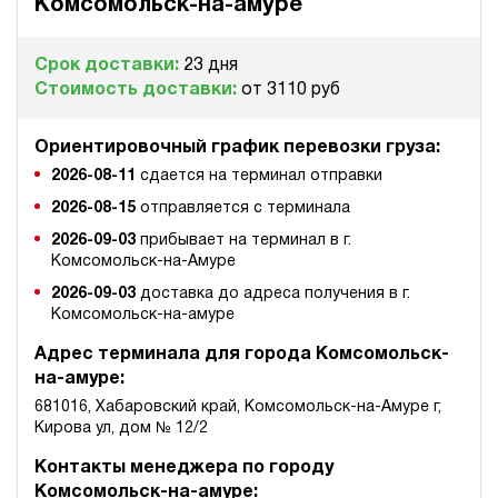
э/магнитный
Комсомольск-на-амуре
4.4
Срок доставки:
23 дня
Гидростанция для пресса НЭЭ-23И7015Т
Стоимость доставки:
от 3110 руб
624 184 руб
Купить
23
Ориентировочный график перевозки груза:
700
2026-08-11
сдается на терминал отправки
электрический
150
2026-08-15
отправляется с терминала
э/магнитный
2026-09-03
прибывает на терминал в г.
Комсомольск-на-Амуре
3.4
2026-09-03
доставка до адреса получения в г.
Гидростанция для пресса НЭЭ-23И4025Т
Комсомольск-на-амуре
627 758 руб
Купить
Адрес терминала для города Комсомольск-
23
400
на-амуре:
электрический
681016, Хабаровский край, Комсомольск-на-Амуре г,
250
Кирова ул, дом № 12/2
э/магнитный
Контакты менеджера по городу
4.6
Комсомольск-на-амуре: