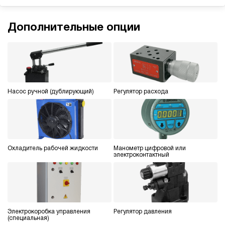
э/магнитный
4.3
Дополнительные опции
Гидростанция для пресса НЭР-44И6325Т
606 756 руб
Купить
44
630
электрический
250
Насос ручной (дублирующий)
Регулятор расхода
ручной
4.8
Гидростанция для пресса НЭЭ-23И5010Т
600 374 руб
Купить
Охладитель рабочей жидкости
Манометр цифровой или
электроконтактный
23
500
электрический
100
э/магнитный
Электрокоробка управления
Регулятор давления
(специальная)
4.2