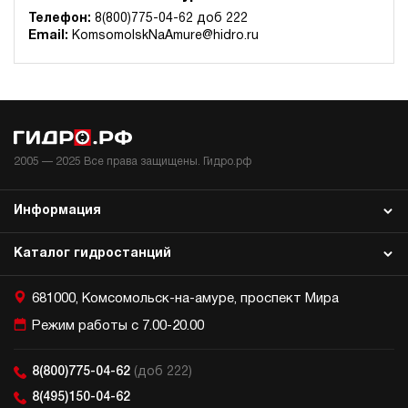
Гидростанция для пресса НЭЭ-23И5020Т
Телефон:
8(800)775-04-62 доб 222
631 489 руб
Купить
Email:
KomsomolskNaAmure@hidro.ru
23
500
электрический
200
э/магнитный
2005 —
2025
Все права защищены. Гидро.рф
4
Гидростанция для пресса НЭЭ-23И6320Т
Информация
632 628 руб
Купить
23
Каталог гидростанций
630
электрический
200
681000, Комсомольск-на-амуре, проспект Мира
э/магнитный
Режим работы с 7.00-20.00
4.4
Гидростанция для пресса НЭЭ-23И7020Т
8(800)775-04-62
(доб 222)
632 628 руб
Купить
8(495)150-04-62