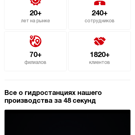
4.8
20+
240+
Гидростанция для пресса НЭЭ-40И3125Т
609 877 руб
Купить
лет на рынке
сотрудников
40
310
электрический
250
э/магнитный
70+
1820+
филиалов
клиентов
3.6
Гидростанция для пресса НЭЭ-40И3225Т
609 877 руб
Купить
40
Все о гидростанциях нашего
320
электрический
производства за 48 секунд
250
э/магнитный
4.1
Гидростанция для пресса НЭЭ-40И3525Т