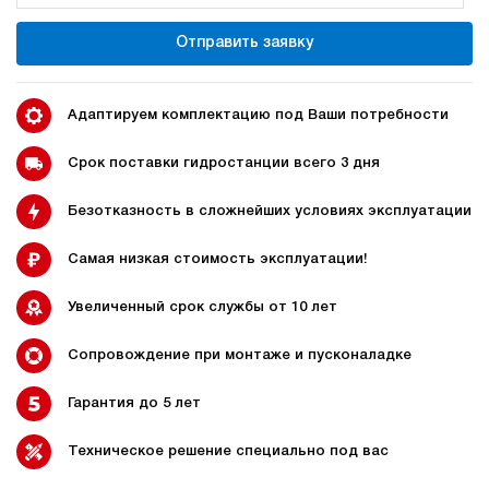
350
электрический
Отправить заявку
150
э/магнитный
3.7
Адаптируем комплектацию под Ваши потребности
Гидростанция для пресса НЭР-44И5025Т
601 908 руб
Купить
Срок поставки гидростанции всего 3 дня
44
Безотказность в сложнейших условиях эксплуатации
500
электрический
250
Самая низкая стоимость эксплуатации!
ручной
Увеличенный срок службы от 10 лет
4.3
Гидростанция для пресса НЭЭ-40И2925Т
Сопровождение при монтаже и пусконаладке
601 583 руб
Купить
Гарантия до 5 лет
40
290
электрический
Техническое решение специально под вас
250