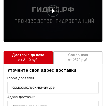
609 877 руб
Купить
40
350
электрический
250
э/магнитный
4.5
Гидростанция для пресса НЭЭ-23И4015Т
612 645 руб
Купить
Доставка до цеха
Самовывоз
23
от 3110 руб.
от 2570 руб.
400
электрический
150
Уточните свой адрес доставки
э/магнитный
Город доставки:
3
Гидростанция для пресса НЭЭ-23И4020Т
620 944 руб
Купить
Адрес доставки:
23