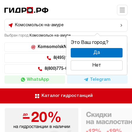
Комсомольск-на-амуре
Выбран город
Комсомольск-на-амуре
Это Ваш город?
KomsomolskNaAmure@hidro.ru
Да
8(495)150-04-62
Нет
8(800)775-04-62 доб 222
WhatsApp
Telegram
Каталог гидростанций