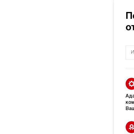
П
о
Ад
ком
Ваш