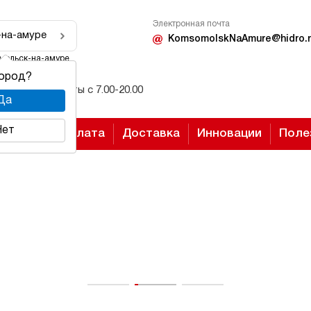
Электронная почта
-на-амуре
KomsomolskNaAmure@hidro.r
мольск-на-амуре
город?
Режим работы с 7.00-20.00
Да
Нет
Оплата
Доставка
Инновации
Поле