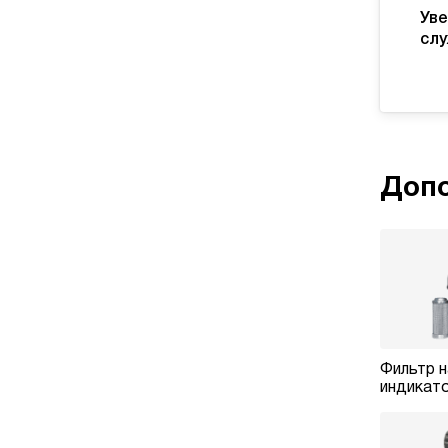
Уве
слу
Допо
Фильтр н
индикато