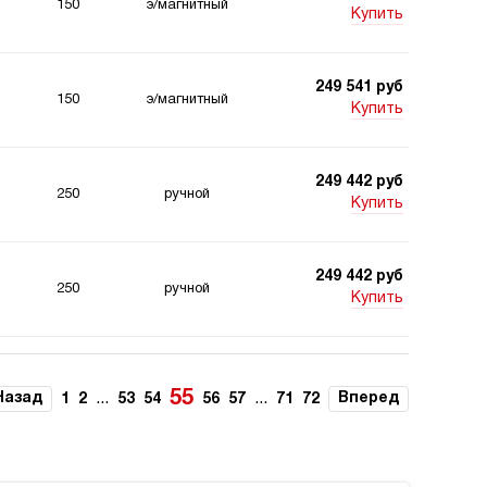
150
э/магнитный
Купить
249 541 руб
150
э/магнитный
Купить
249 442 руб
250
ручной
Купить
249 442 руб
250
ручной
Купить
249 442 руб
250
ручной
Купить
55
Назад
...
...
Вперед
1
2
53
54
56
57
71
72
249 442 руб
250
ручной