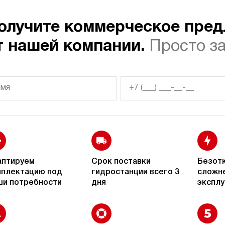
3.2
олучите коммерческое пре
Гидростанция для
пресса
32
290
электрический
НЭЭ-32И2925Т
т нашей компании.
Просто з
4.6
Гидростанция для
пресса
40
270
электрический
НЭЭ-40И2725Т
4.5
Гидростанция для
пресса
40
280
электрический
НЭЭ-40И2825Т
4.1
Гидростанция для
аптируем
Срок поставки
Безотк
пресса
23
300
электрический
плектацию под
гидростанции всего 3
сложн
НЭЭ-23И3020Т
и потребности
4.5
дня
эксплу