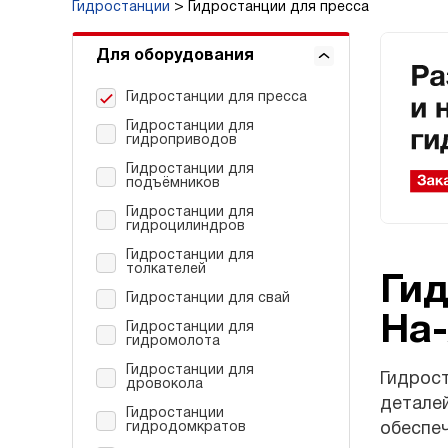
Гидростанции
Гидростанции для пресса
Для оборудования
Гидростанции для пресса
Гидростанции для
гидроприводов
Гидростанции для
подъёмников
Гидростанции для
гидроцилиндров
Гидростанции для
толкателей
Гид
Гидростанции для свай
На
Гидростанции для
гидромолота
Гидростанции для
Гидрост
дровокола
деталей
Гидростанции
гидродомкратов
обеспеч