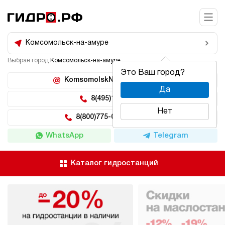
Комсомольск-на-амуре
Выбран город
Комсомольск-на-амуре
Это Ваш город?
KomsomolskNaAmure@hidro.ru
Да
8(495)150-04-62
Нет
8(800)775-04-62 доб 222
WhatsApp
Telegram
Каталог гидростанций