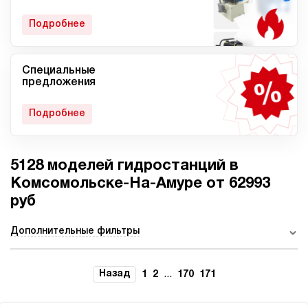
гидростанции
Подробнее
Специальные
Мобильные гидростанции
Гидростанции с ДВС
предложения
Подробнее
5128 моделей гидростанций в
Гидростанции с
Гидростанции высокого
пневмоприводом
давления c электроприводом
Комсомольске-На-Амуре от 62993
руб
Дополнительные фильтры
Ручные гидростанции
Гидростанции с двумя
насосами
Назад
...
1
2
170
171