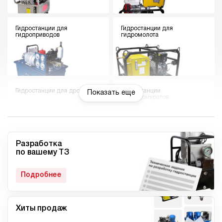
Гидростанции для
Гидростанции для
гидроприводов
гидромолота
Гидростанции для дровокола
Гидростанции
Показать еще
гидродомкратов
Разработка
по вашему ТЗ
Гидростанции для токарного
Мини гидростанции
станка
Подробнее
Хиты продаж
Малогабаритные
Компактные гидростанции