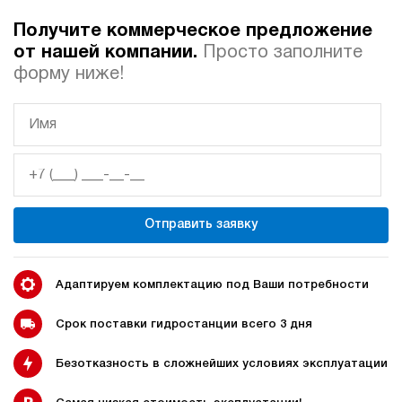
Получите коммерческое предложение
Автоматические
Домкрат 100 тонн с
от нашей компании.
Просто заполните
гидростанции
гидростанцией
форму ниже!
Гидростанция с домкратом
Гидростанции с домкратом
200 тонн
Отправить заявку
Гидростанции 220 Вольт
Гидростанции мощностью 5
кВт
Адаптируем комплектацию под Ваши потребности
Срок поставки гидростанции всего 3 дня
Безотказность в сложнейших условиях эксплуатации
Гидростанции для свай
Двухпоточные гидростанции