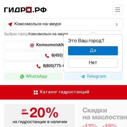
Комсомольск-на-амуре
Выбран город
Комсомольск-на-амуре
Это Ваш город?
KomsomolskNaAmure@hidro.ru
Да
8(495)150-04-62
Нет
8(800)775-04-62 доб 222
WhatsApp
Telegram
Каталог гидростанций