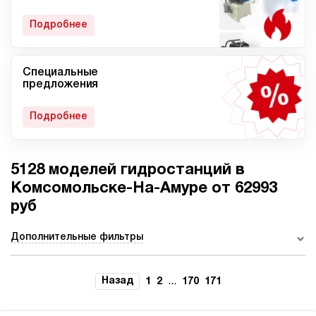
гидростанции
Подробнее
Специальные
Мобильные гидростанции
Гидростанции с ДВС
предложения
Подробнее
5128 моделей гидростанций в
Гидростанции с
Гидростанции высокого
пневмоприводом
давления c электроприводом
Комсомольске-На-Амуре от 62993
руб
Дополнительные фильтры
Ручные гидростанции
Гидростанции с двумя
насосами
Назад
...
1
2
170
171