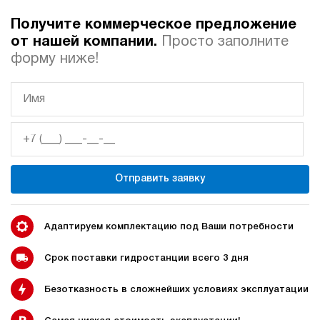
Получите коммерческое предложение
Автоматические
Домкрат 100 тонн с
от нашей компании.
Просто заполните
гидростанции
гидростанцией
форму ниже!
Гидростанция с домкратом
Гидростанции с домкратом
200 тонн
Отправить заявку
Гидростанции 220 Вольт
Гидростанции мощностью 5
кВт
Адаптируем комплектацию под Ваши потребности
Срок поставки гидростанции всего 3 дня
Безотказность в сложнейших условиях эксплуатации
Гидростанции для свай
Двухпоточные гидростанции