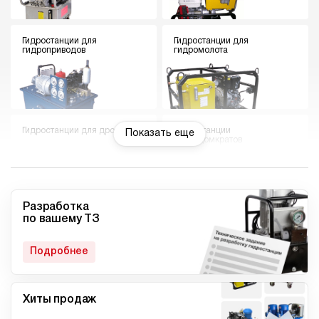
Гидростанции для
Гидростанции для
гидроприводов
гидромолота
Гидростанции для дровокола
Гидростанции
Показать еще
гидродомкратов
Разработка
по вашему ТЗ
Гидростанции для токарного
Мини гидростанции
станка
Подробнее
Хиты продаж
Малогабаритные
Компактные гидростанции