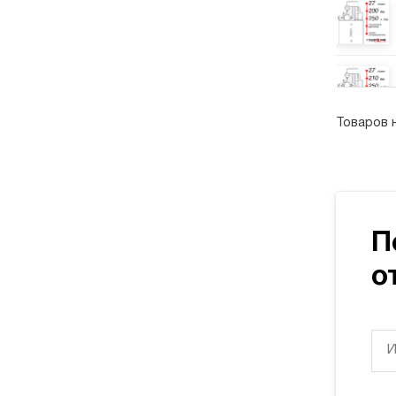
Товаров 
П
о