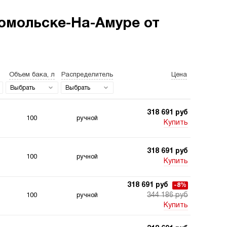
омольске-На-Амуре от
станции для свай
Двухпоточные
гидростанции
Объем бака, л
Распределитель
Цена
Выбрать
Выбрать
318 691 руб
100
ручной
Купить
станции 220
Гидростанции для
318 691 руб
 для подъемника
шахт
100
ручной
Купить
318 691 руб
-8%
344 186 руб
100
ручной
Купить