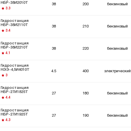
останции для
Гидростанции для
НБР-38И2010Т
38
200
бензиновый
ки
толкателей
3.3
Гидростанция
НБР-38И2110Т
38
210
бензиновый
3.4
Гидростанция
НБР-38И2210Т
38
220
бензиновый
4.1
Гидростанция
НЭЭ-4,5И4010Т
4.5
400
электрический
3
Гидростанция
НБР-27И1825Т
27
180
бензиновый
4.4
Гидростанция
НБР-27И1925Т
27
190
бензиновый
4.3