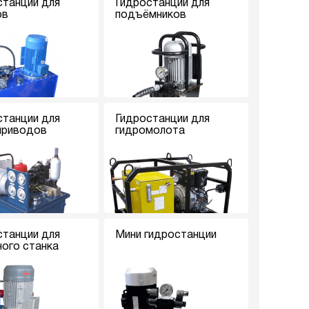
станции для
Гидростанции для
ов
подъёмников
станции для
Гидростанции для
приводов
гидромолота
станции для
Мини гидростанции
ного станка