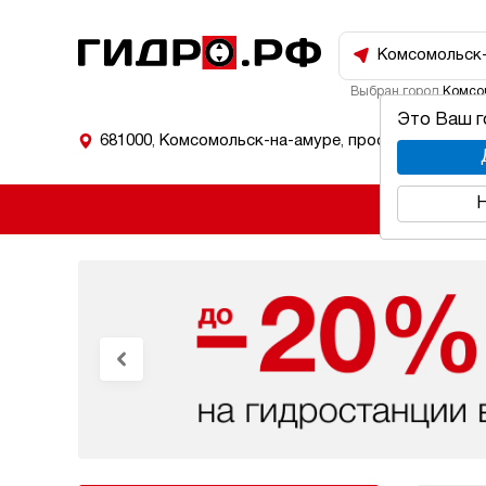
Комсомольск
Выбран город
Комсо
Это Ваш 
681000
,
Комсомольск-на-амуре
,
проспект Мира