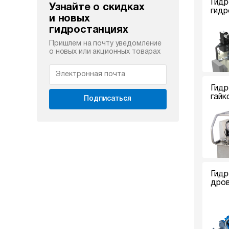
Гидр
Узнайте о скидках
гидр
и новых
гидростанциях
Пришлем на почту уведомление
о новых или акционных товарах
Гидр
гайк
Подписаться
Гидр
дро