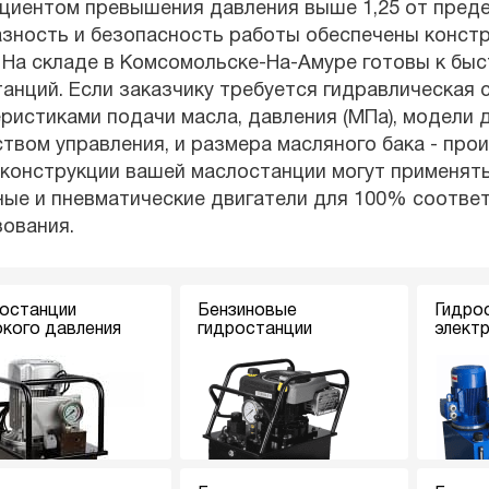
иентом превышения давления выше 1,25 от предел
азность и безопасность работы обеспечены конст
 На складе в Комсомольске-На-Амуре готовы к бы
анций. Если заказчику требуется гидравлическая
ристиками подачи масла, давления (МПа), модели д
твом управления, и размера масляного бака - про
 конструкции вашей маслостанции могут применять
ные и пневматические двигатели для 100% соотв
ования.
останции
Бензиновые
Гидро
кого давления
гидростанции
элект