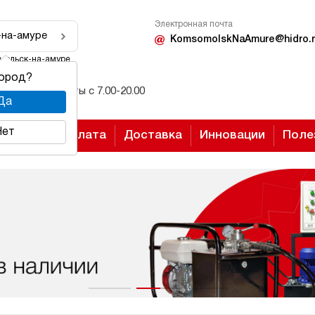
Электронная почта
-на-амуре
KomsomolskNaAmure@hidro.r
мольск-на-амуре
город?
Режим работы с 7.00-20.00
Да
Нет
Оплата
Доставка
Инновации
Поле