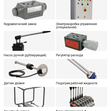
Гидравлический замок
Электрокоробка управления
(специальная)
Насос ручной (дублирующий)
Регулятор расхода
Датчик уровня
Подогрев рабочей жидкости