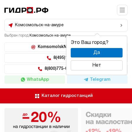
Комсомольск-на-амуре
Выбран город
Комсомольск-на-амуре
Это Ваш город?
KomsomolskNaAmure@hidro.ru
Да
8(495)150-04-62
Нет
8(800)775-04-62 доб 222
WhatsApp
Telegram
Каталог гидростанций