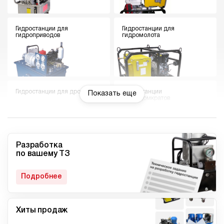
Гидростанции для
Гидростанции для
гидроприводов
гидромолота
Гидростанции для дровокола
Гидростанции
Показать еще
гидродомкратов
Разработка
по вашему ТЗ
Гидростанции для токарного
Мини гидростанции
станка
Подробнее
Хиты продаж
Малогабаритные
Компактные гидростанции