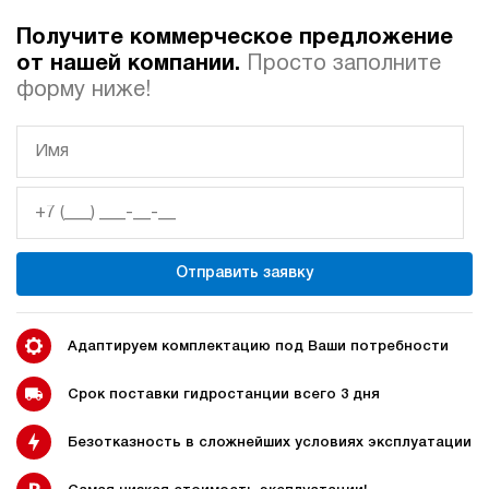
Получите коммерческое предложение
Автоматические
Домкрат 100 тонн с
от нашей компании.
Просто заполните
гидростанции
гидростанцией
форму ниже!
Гидростанция с домкратом
Гидростанции с домкратом
200 тонн
Отправить заявку
Гидростанции 220 Вольт
Гидростанции мощностью 5
кВт
Адаптируем комплектацию под Ваши потребности
Срок поставки гидростанции всего 3 дня
Безотказность в сложнейших условиях эксплуатации
Гидростанции для свай
Двухпоточные гидростанции