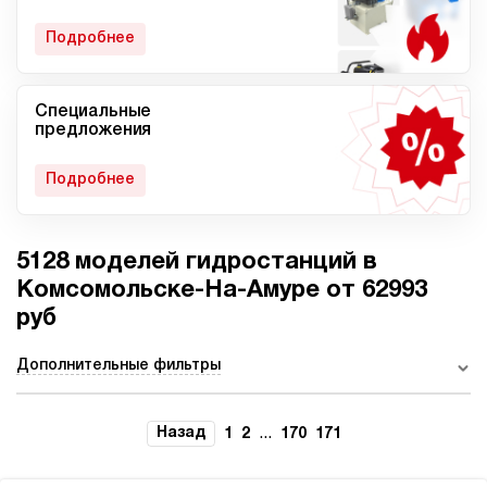
гидростанции
Подробнее
Специальные
Мобильные гидростанции
Гидростанции с ДВС
предложения
Подробнее
5128 моделей гидростанций в
Гидростанции с
Гидростанции высокого
пневмоприводом
давления c электроприводом
Комсомольске-На-Амуре от 62993
руб
Дополнительные фильтры
Ручные гидростанции
Гидростанции с двумя
насосами
Назад
...
1
2
170
171