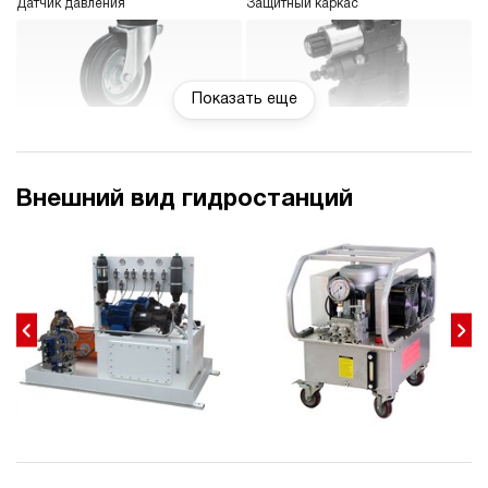
Датчик давления
Защитный каркас
3.5
Гидростанция НЭР-32И1925Т
207 831 руб
Купить
Показать еще
32
190
Колеса
Регулятор давления
электрический
250
ручной
Внешний вид гидростанций
3.5
Регулятор расхода
Реле давления
Гидростанция НЭР-32И2025Т
207 831 руб
Купить
32
200
электрический
Блок управления 1-8
Электрокоробка управления
250
гидроинструментов
(специальная)
ручной
3.7
Гидростанция НЭР-32И2125Т