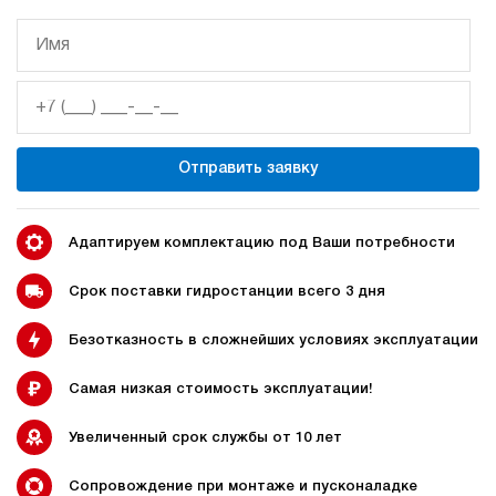
3.8
Гидростанция НЭР-18И2810Т
205 328 руб
Купить
18
280
электрический
Отправить заявку
100
ручной
4.1
Адаптируем комплектацию под Ваши потребности
Гидростанция НЭР-18И2910Т
205 328 руб
Купить
Срок поставки гидростанции всего 3 дня
18
Безотказность в сложнейших условиях эксплуатации
290
электрический
100
Самая низкая стоимость эксплуатации!
ручной
Увеличенный срок службы от 10 лет
4.1
Гидростанция НЭР-23И2710Т
Сопровождение при монтаже и пусконаладке