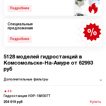
гидростанции
Подробнее
Специальные
Мобильные гидростанции
Гидростанции с ДВС
предложения
Подробнее
5128 моделей гидростанций в
Гидростанции с
Гидростанции высокого
пневмоприводом
давления c электроприводом
Комсомольске-На-Амуре от 62993
руб
Дополнительные фильтры
Ручные гидростанции
Гидростанции с двумя
насосами
4.6
Гидростанция НЭР-18И307Т
204 619 руб
Купить