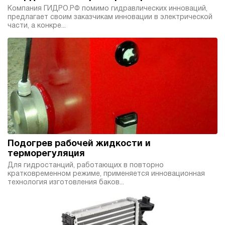
290
Компания ГИДРО.РФ помимо гидравлических инноваций,
электрический
предлагает своим заказчикам инновации в электрической
100
части, а конкре...
ручной
4.1
Гидростанция НЭЭ-40И2410Т
207 854 руб
Купить
40
240
электрический
100
э/магнитный
Подогрев рабочей жидкости и
4.1
терморегуляция
Гидростанция НЭЭ-40И2510Т
Для гидростанций, работающих в повторно
кратковременном режиме, применяется инновационная
207 854 руб
Купить
технология изготовления баков...
40
250
электрический
100