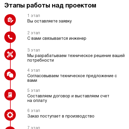
207 831 руб
Купить
Этапы работы над проектом
Пульт радиоуправления
Подогрев рабочей жидкости
32
1 этап
210
Вы оставляете заявку
электрический
250
ручной
2 этап
С вами связывается инженер
Частотный преобразователь
Манометр цифровой или
электроконтактный
3.2
3 этап
Гидростанция НЭР-40И1225Т
Мы разрабатываем техническое решение вашей
207 831 руб
Купить
потребности
40
4 этап
120
Взрывозащищенное электрическое
Согласовываем техническое предложение с
исполнение
электрический
вами
250
ручной
5 этап
Составляем договор и выставляем счет
на оплату
3.4
Гидростанция НЭР-40И1425Т
6 этап
207 831 руб
Купить
Заказ поступает в производство
40
7 этап