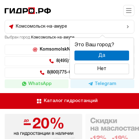
Комсомольск-на-амуре
Выбран город
Комсомольск-на-амуре
Это Ваш город?
KomsomolskNaAmure@hidro.ru
Да
8(495)150-04-62
Нет
8(800)775-04-62 доб 222
WhatsApp
Telegram
Каталог гидростанций