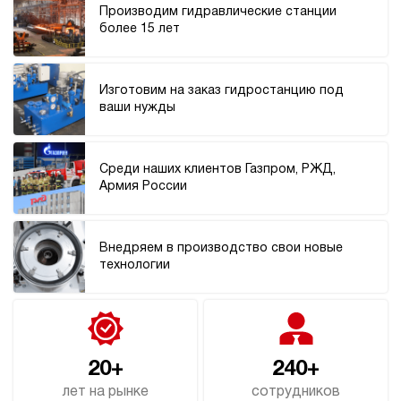
ручной
Производим гидравлические станции
более 15 лет
4.4
Гидростанция НЭР-48И1225Т
207 831 руб
Купить
Изготовим на заказ гидростанцию под
ваши нужды
48
120
электрический
250
Среди наших клиентов Газпром, РЖД,
ручной
Армия России
3
Гидростанция НЭР-48И1425Т
Внедряем в производство свои новые
207 831 руб
Купить
технологии
48
140
электрический
250
ручной
20+
240+
лет на рынке
сотрудников