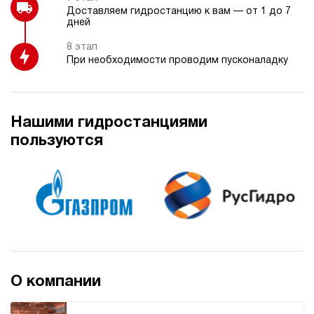
140
Доставляем гидростанцию к вам — от 1 до 7
электрический
дней
250
ручной
8 этап
При необходимости проводим пусконаладку
Хит продаж
5
Гидростанция НЭР-40И1625Т
207 831 руб
234 849 руб
Купить
-13%
Нашими гидростанциями
40
пользуются
160
электрический
250
ручной
4.8
Гидростанция НЭР-48И1025Т
207 831 руб
Купить
48
100
О компании
электрический
250