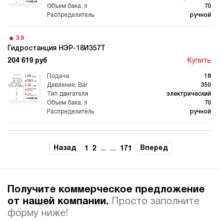
70
ручной
3.9
Гидростанция НЭР-18И357Т
Гидростанции для
Гидравлический цилиндр с
промышленного
гидростанцией
204 619 руб
Купить
оборудования
18
350
электрический
70
Гидростанции 220 Вольт для
Гидростанции для шахт
ручной
подъемника
4.1
Гидростанция НЭР-18И2710Т
Назад
...
...
Вперед
1
2
171
205 328 руб
Купить
18
Гидростанции для смазки
Гидростанции для толкателей
270
Получите коммерческое предложение
электрический
100
от нашей компании.
Просто заполните
ручной
форму ниже!