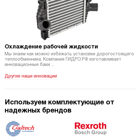
э/магнитный
4.6
Гидростанция НЭЭ-48И2010Т
207 854 руб
Купить
48
200
Охлаждение рабочей жидкости
электрический
Мы знаем как можно избежать установки дорогостоящего
100
теплообменника. Компания ГИДРО.РФ изготавливает
э/магнитный
инновационные баки ...
Другие наши инновации
4.1
Гидростанция НЭЭ-48И2110Т
207 854 руб
Купить
48
Используем комплектующие от
210
надежных брендов
электрический
100
э/магнитный
3.5