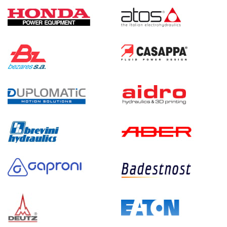
Гидростанция НЭЭ-48И2210Т
207 854 руб
Купить
48
220
электрический
100
э/магнитный
4.2
Гидростанция НЭР-23И2125Т
207 831 руб
Купить
23
210
электрический
250
ручной
4.4
Гидростанция НЭР-23И2225Т
207 831 руб
Купить