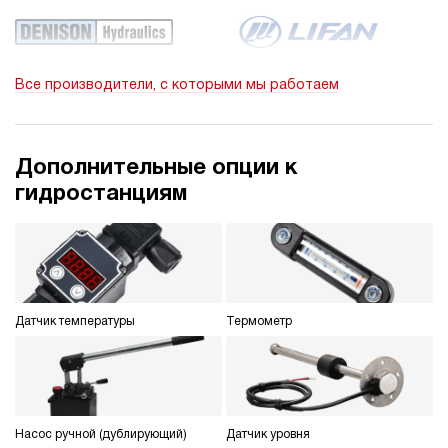
23
220
электрический
250
Все производители, с которыми мы работаем
ручной
3.4
Гидростанция НЭР-23И2425Т
Дополнительные опции к
207 831 руб
Купить
гидростанциям
23
240
электрический
250
ручной
Датчик температуры
Термометр
4
Гидростанция НЭР-23И2525Т
207 831 руб
Купить
23
250
Насос ручной (дублирующий)
Датчик уровня
электрический