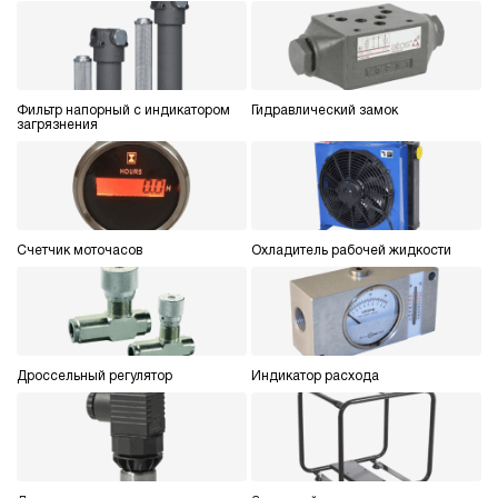
250
ручной
4.8
Гидростанция НЭР-32И1625Т
Фильтр напорный с индикатором
Гидравлический замок
загрязнения
207 831 руб
Купить
32
160
электрический
250
Счетчик моточасов
Охладитель рабочей жидкости
ручной
4
Гидростанция НЭР-32И1825Т
207 831 руб
Купить
Дроссельный регулятор
Индикатор расхода
32
180
электрический
250
ручной