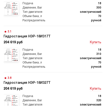
18
300
Автоматические
Домкрат 100 тонн с
электрический
гидростанции
гидростанцией
70
ручной
3.1
Гидростанция НЭР-18И317Т
Гидростанция с домкратом
Гидростанции с домкратом
204 619 руб
Купить
200 тонн
18
310
электрический
70
ручной
Гидростанции 220 Вольт
Гидростанции мощностью 5
кВт
3.8
Гидростанция НЭР-18И327Т
204 619 руб
Купить
18
Гидростанции для свай
Двухпоточные гидростанции
320
электрический