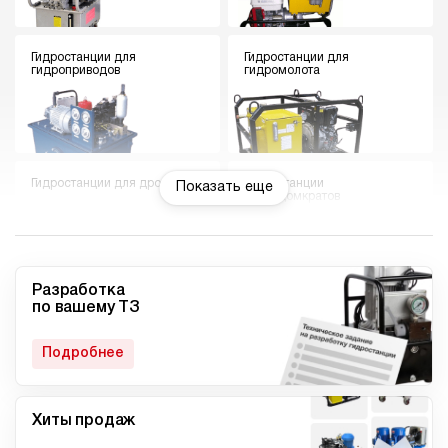
Гидростанции для
Гидростанции для
гидроприводов
гидромолота
Гидростанции для дровокола
Гидростанции
Показать еще
гидродомкратов
Разработка
по вашему ТЗ
Гидростанции для токарного
Мини гидростанции
станка
Подробнее
Хиты продаж
Малогабаритные
Компактные гидростанции